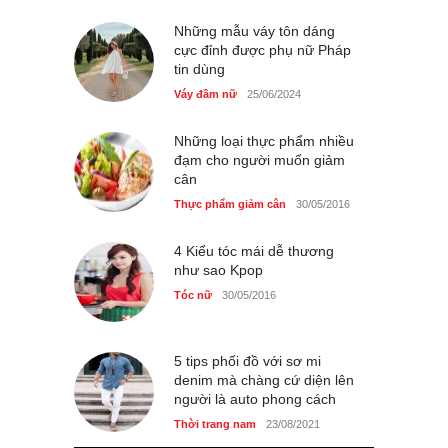
GAP Hoodie biểu tượng
sáng tạo mới của giới trẻ
Những mẫu váy tôn dáng
cực đỉnh được phụ nữ Pháp
Thời trang nữ
21/10/2025
tin dùng
Váy đầm nữ
25/06/2024
Những loại thực phẩm nhiều
đạm cho người muốn giảm
cân
Thực phẩm giảm cân
30/05/2016
4 Kiểu tóc mái dễ thương
như sao Kpop
Tóc nữ
30/05/2016
5 tips phối đồ với sơ mi
denim mà chàng cứ diện lên
người là auto phong cách
Thời trang nam
23/08/2021