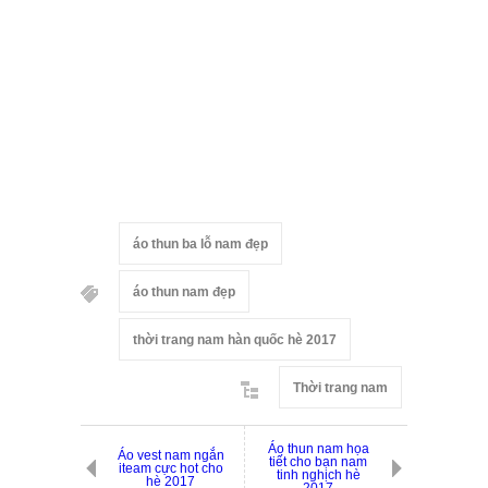
áo thun ba lỗ nam đẹp
áo thun nam đẹp
thời trang nam hàn quốc hè 2017
Thời trang nam
Áo thun nam họa
Áo vest nam ngắn
tiết cho bạn nam
iteam cực hot cho
tinh nghịch hè
hè 2017
2017