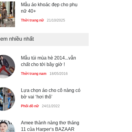
Mẫu áo khoác đẹp cho phụ
nữ 40+
Thời trang nữ
21/10/2025
em nhiều nhất
Truy tìm thông tin áo bra
‘không lộ viền’ của nữ idol
Ning Ning
Mẫu túi mùa hè 2014...vẫn
Thời trang nữ
14/10/2025
chất cho tới bây giờ !
Thời trang nam
18/05/2016
4 mẫu giày tôn dáng được
phụ nữ Pháp tin dùng
Lựa chọn áo cho cô nàng có
bờ vai ‘hơi thô’
Thời trang nữ
14/10/2025
Phối đồ nữ
24/11/2022
Amee thành nàng thơ tháng
Bí quyết giữ gìn vóc dáng
11 của Harper‘s BAZAAR
của diễn viên Khánh Huyền