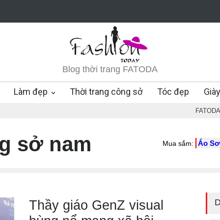
Blog thời trang FATODA
Làm đẹp
Thời trang công sở
Tóc đẹp
Già
FATOD
ng sở nam
Áo Sơ
Mua sắm:
D
Thầy giáo GenZ visual