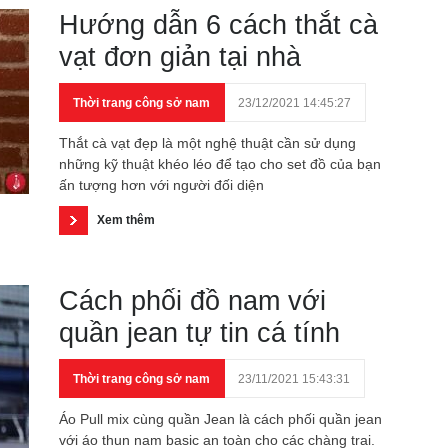
Hướng dẫn 6 cách thắt cà
vạt đơn giản tại nhà
Thời trang công sở nam
23/12/2021 14:45:27
Thắt cà vạt đẹp là một nghệ thuật cần sử dụng
những kỹ thuật khéo léo để tạo cho set đồ của bạn
ấn tượng hơn với người đối diện
Xem thêm
Cách phối đồ nam với
quần jean tự tin cá tính
Thời trang công sở nam
23/11/2021 15:43:31
Áo Pull mix cùng quần Jean là cách phối quần jean
với áo thun nam basic an toàn cho các chàng trai.