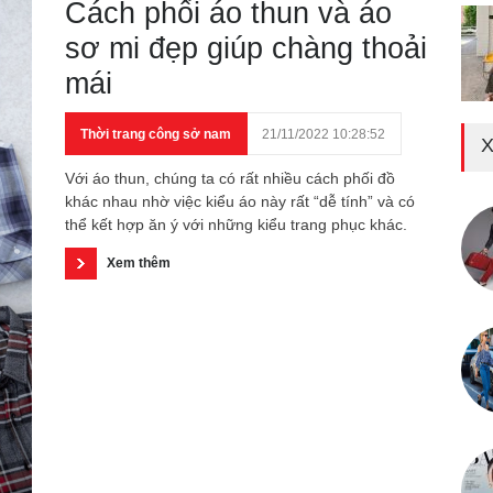
Cách phối áo thun và áo
sơ mi đẹp giúp chàng thoải
mái
Thời trang công sở nam
21/11/2022 10:28:52
X
Với áo thun, chúng ta có rất nhiều cách phối đồ
khác nhau nhờ việc kiểu áo này rất “dễ tính” và có
thể kết hợp ăn ý với những kiểu trang phục khác.
Xem thêm