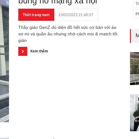
bùng nổ mạng xã hội
T
P
Thời trang nam
15/02/2023 21:46:07
​​​​​Thầy giáo GenZ dù diện đồ hết sức cơ bản với áo
sơ mi và quần âu nhưng nhờ cách mix & match tối
M
giản
Xem thêm