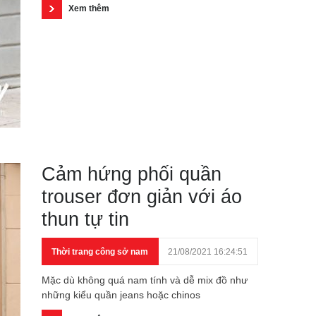
Xem thêm
Cảm hứng phối quần
trouser đơn giản với áo
thun tự tin
Thời trang công sở nam
21/08/2021 16:24:51
Mặc dù không quá nam tính và dễ mix đồ như
những kiểu quần jeans hoặc chinos