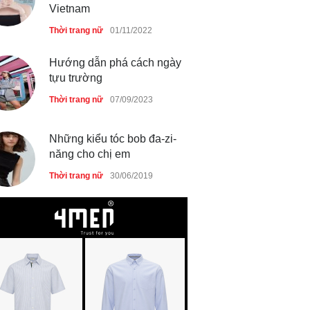
Vietnam
Làm đẹp
14/10/2025
Thời trang nữ
01/11/2022
Hướng dẫn phá cách ngày
tựu trường
Phong cách thời trang của
Lim Ji Yeon dạo gần đây
Thời trang nữ
07/09/2023
Thời trang nữ
14/10/2025
Những kiểu tóc bob đa-zi-
năng cho chị em
Chiếc áo dài cưới của Hoa
Thời trang nữ
30/06/2019
hậu Đỗ Hà ?
Thời trang nữ
21/10/2025
GAP Hoodie biểu tượng
sáng tạo mới của giới trẻ