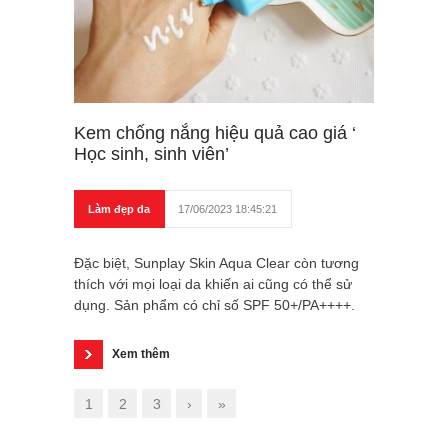
Kem chống nắng hiệu quả cao giá ‘
Học sinh, sinh viên’
Làm đẹp da
17/06/2023 18:45:21
Đặc biệt, Sunplay Skin Aqua Clear còn tương
thích với mọi loại da khiến ai cũng có thể sử
dụng. Sản phẩm có chỉ số SPF 50+/PA++++.
Xem thêm
1
2
3
›
»