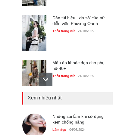
Thời trang nữ
21/10/2025
Mẫu áo khoác đẹp cho phụ
nữ 40+
Thời trang nữ
21/10/2025
Truy tìm thông tin áo bra
‘không lộ viền’ của nữ idol
Ning Ning
Thời trang nữ
14/10/2025
Xem nhiều nhất
4 mẫu giày tôn dáng được
Những sai lầm khi sử dụng
phụ nữ Pháp tin dùng
kem chống nắng
Thời trang nữ
14/10/2025
Làm đẹp
04/05/2024