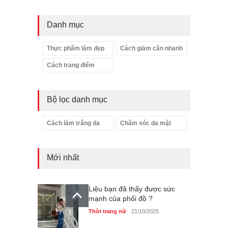
Danh mục
Thực phẩm làm đẹp
Cách giảm cân nhanh
Cách trang điểm
Bộ lọc danh mục
Cách làm trắng da
Chăm sóc da mặt
Liệu bạn đã thấy được sức
Mới nhất
mạnh của phối đồ ?
Thời trang nữ
21/10/2025
Dàn túi hiệu ‘ xịn sò’ của nữ
diễn viên Phương Oanh