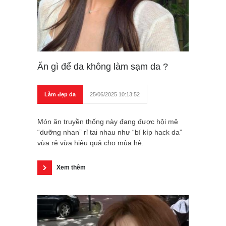
Ăn gì để da không làm sạm da ?
Làm đẹp da
25/06/2025 10:13:52
Món ăn truyền thống này đang được hội mê
“dưỡng nhan” rỉ tai nhau như “bí kíp hack da”
vừa rẻ vừa hiệu quả cho mùa hè.
Xem thêm