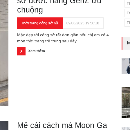
sở được nàng GenZ ưu
T
chuộng
T
T
Thời trang công sở nữ
09/06/2025 19:56:18
Mặc đẹp tới công sở rất đơn giản nếu chị em có 4
món thời trang trẻ trung sau đây.
M
Xem thêm
Mê cái cách mà Moon Ga