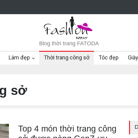
Blog thời trang FATODA
Làm đẹp
Thời trang công sở
Tóc đẹp
Già
ng sở
D
Top 4 món thời trang công