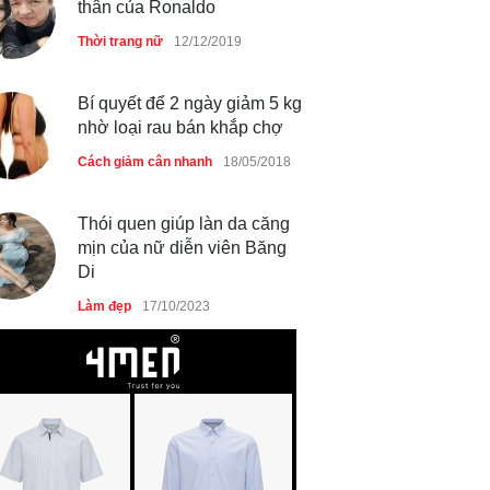
thân của Ronaldo
Thời trang nữ
14/10/2025
Thời trang nữ
12/12/2019
Bí quyết để 2 ngày giảm 5 kg
Bí quyết giữ gìn vóc dáng
nhờ loại rau bán khắp chợ
của diễn viên Khánh Huyền
Cách giảm cân nhanh
18/05/2018
Làm đẹp
14/10/2025
Thói quen giúp làn da căng
mịn của nữ diễn viên Băng
Di
Phong cách thời trang của
Lim Ji Yeon dạo gần đây
Làm đẹp
17/10/2023
Thời trang nữ
14/10/2025
Chiếc áo dài cưới của Hoa
hậu Đỗ Hà ?
Thời trang nữ
21/10/2025