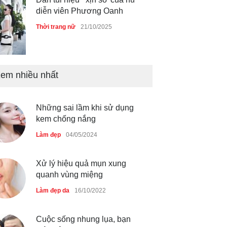
diễn viên Phương Oanh
Thời trang nữ
21/10/2025
em nhiều nhất
Mẫu áo khoác đẹp cho phụ
nữ 40+
Thời trang nữ
21/10/2025
Những sai lầm khi sử dụng
kem chống nắng
Truy tìm thông tin áo bra
Làm đẹp
04/05/2024
‘không lộ viền’ của nữ idol
Ning Ning
Xử lý hiệu quả mụn xung
Thời trang nữ
14/10/2025
quanh vùng miệng
Làm đẹp da
16/10/2022
4 mẫu giày tôn dáng được
Cuộc sống nhung lụa, bạn
phụ nữ Pháp tin dùng