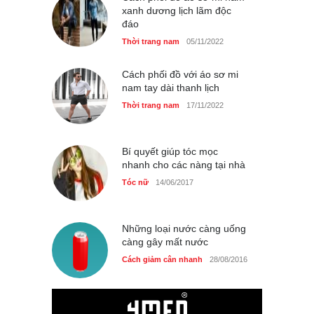
xanh dương lịch lãm độc
Thời trang nữ
21/10/2025
đáo
Thời trang nam
05/11/2022
Cách phối đồ với áo sơ mi
nam tay dài thanh lịch
Thời trang nam
17/11/2022
Bí quyết giúp tóc mọc
nhanh cho các nàng tại nhà
Tóc nữ
14/06/2017
Những loại nước càng uống
càng gây mất nước
Cách giảm cân nhanh
28/08/2016