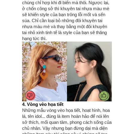
chúng chỉ hợp khi đi biển mà thôi. Ngược lại,
ở chốn công sở thì khuyên tai nhựa màu mè
sẽ khiến style của bạn trông lỗi mốt và sến
súa. Chỉ cần loại bỏ những đôi khuyên tai
nhựa màu mè và thay bằng một đôi khuyên
tai nhỏ xinh tinh tế là style của bạn sẽ thăng
hạng tức thì.
4. Vòng vèo họa tiết
Những mẫu vòng vèo họa tiết, hoạt hình, hoa
lá, tên idol... đúng là item hoàn hảo để nói lên
sở thích, mối quan tâm, phong cách sống của
chủ nhân. Vậy nhưng bạn đừng dại mà diện