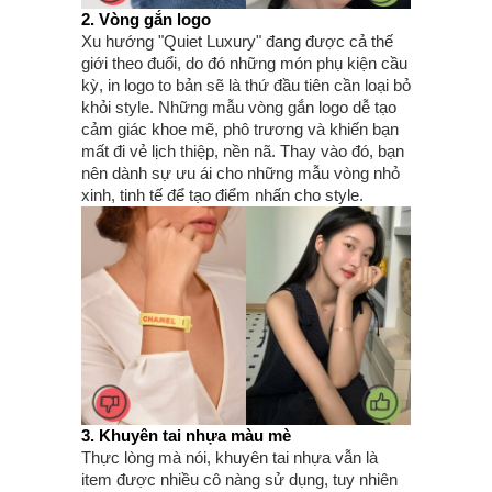
2. Vòng gắn logo
Xu hướng "Quiet Luxury" đang được cả thế
giới theo đuổi, do đó những món phụ kiện cầu
kỳ, in logo to bản sẽ là thứ đầu tiên cần loại bỏ
khỏi style. Những mẫu vòng gắn logo dễ tạo
cảm giác khoe mẽ, phô trương và khiến bạn
mất đi vẻ lịch thiệp, nền nã. Thay vào đó, bạn
nên dành sự ưu ái cho những mẫu vòng nhỏ
xinh, tinh tế để tạo điểm nhấn cho style.
3. Khuyên tai nhựa màu mè
Thực lòng mà nói, khuyên tai nhựa vẫn là
item được nhiều cô nàng sử dụng, tuy nhiên