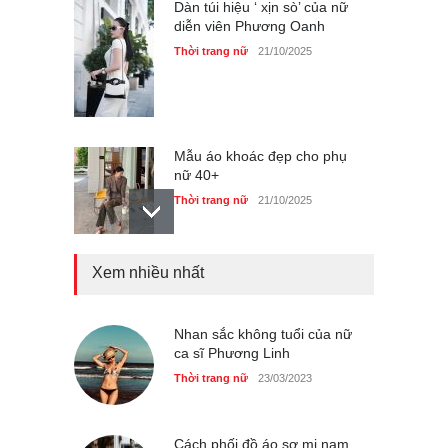
Dàn túi hiệu ‘ xịn sò’ của nữ
diễn viên Phương Oanh
Thời trang nữ
21/10/2025
Mẫu áo khoác đẹp cho phụ
nữ 40+
Thời trang nữ
21/10/2025
Xem nhiều nhất
Chiếc áo dài cưới của Hoa
hậu Đỗ Hà ?
Thời trang nữ
21/10/2025
Nhan sắc không tuổi của nữ
ca sĩ Phương Linh
Thời trang nữ
23/03/2023
GAP Hoodie biểu tượng
sáng tạo mới của giới trẻ
Cách phối đồ áo sơ mi nam