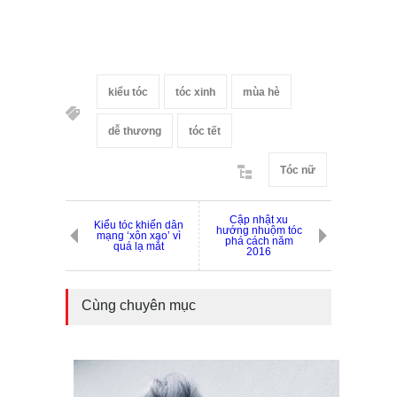
kiểu tóc
tóc xinh
mùa hè
dễ thương
tóc tết
Tóc nữ
Cập nhật xu
Kiểu tóc khiến dân
hướng nhuộm tóc
mạng ‘xôn xao’ vì
phá cách năm
quá lạ mắt
2016
Cùng chuyên mục