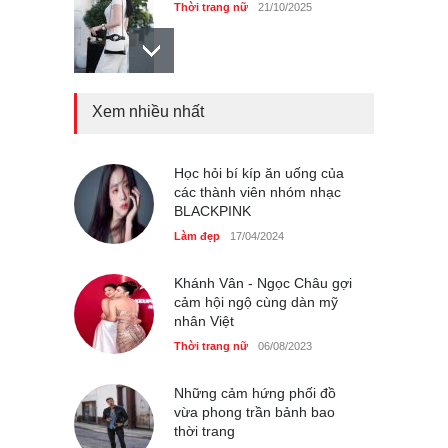
Mẫu áo khoác đẹp cho phụ
Xem nhiều nhất
nữ 40+
Thời trang nữ
21/10/2025
Học hỏi bí kíp ăn uống của
các thành viên nhóm nhạc
BLACKPINK
Chiếc áo dài cưới của Hoa
hậu Đỗ Hà ?
Làm đẹp
17/04/2024
Thời trang nữ
21/10/2025
Khánh Vân - Ngọc Châu gợi
cảm hội ngộ cùng dàn mỹ
nhân Việt
Thời trang nữ
06/08/2023
Những cảm hứng phối đồ
vừa phong trần bảnh bao
thời trang