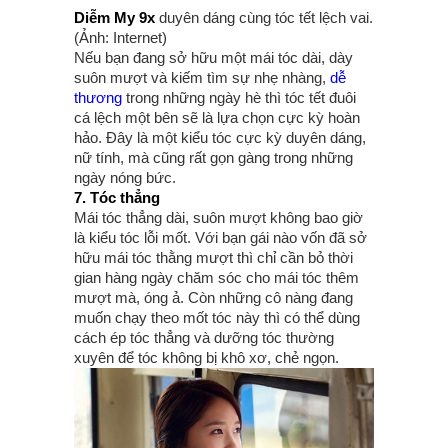
Diễm My 9x
duyên dáng cùng tóc tết lệch vai.
(Ảnh: Internet)
Nếu bạn đang sở hữu một mái tóc dài, dày
suôn mượt và kiếm tìm sự nhẹ nhàng,
dễ
thương
trong những ngày hè thì tóc tết đuôi
cá lệch một bên sẽ là lựa chọn cực kỳ hoàn
hảo. Đây là một kiểu tóc cực kỳ duyên dáng,
nữ tính, mà cũng rất gọn gàng trong những
ngày nóng bức.
7. Tóc thẳng
Mái tóc thẳng dài, suôn mượt không bao giờ
là kiểu tóc lỗi mốt. Với bạn gái nào vốn đã sở
hữu mái tóc thằng mượt thì chỉ cần bỏ thời
gian hàng ngày chăm sóc cho mái tóc thêm
mượt mà, óng ả. Còn những cô nàng đang
muốn chạy theo mốt tóc này thì có thể dùng
cách ép tóc thẳng và dưỡng tóc thường
xuyên để tóc không bị khô xơ, chẻ ngọn.