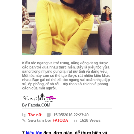
Kiểu tóc ngang vai trẻ trung, năng động đang được
các bạn trẻ đua nhau thực hiện. Đây là kiểu tóc vừa
sang trọng nhưng cũng lại rất nữ tính và đáng yêu.
Mốt tóc này còn có thể tạo được rất nhiều kiểu khác
nhau. Bạn gái có thể để tóc ngang vai xoăn nhẹ, dập
xù, ép phồng, đánh rối... tùy theo sở thích và phong
cách của mỗi người.
By
Fatoda.COM
Tóc nữ
15/05/2016 22:23:40
Sưu tầm bởi
FATODA
1618 Views
7
kiểu tóc
đẹp, đơn giản, dễ thực hiện và