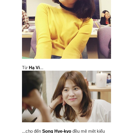
Từ
Hạ Vi
...
...cho đến
Song Hye-kyo
đều mê mệt kiểu