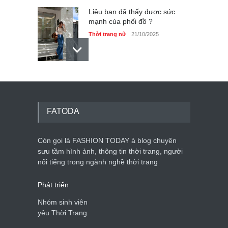
Liệu bạn đã thấy được sức
mạnh của phối đồ ?
Thời trang nữ
21/10/2025
Dàn túi hiệu ‘ xịn sò’ của nữ
diễn viên Phương Oanh
Thời trang nữ
21/10/2025
FATODA
Còn gọi là FASHION TODAY à blog chuyên
sưu tầm hình ảnh, thông tin thời trang, người
Mẫu áo khoác đẹp cho phụ
nổi tiếng trong ngành nghề thời trang
nữ 40+
Thời trang nữ
21/10/2025
Phát triển
Nhóm sinh viên
yêu Thời Trang