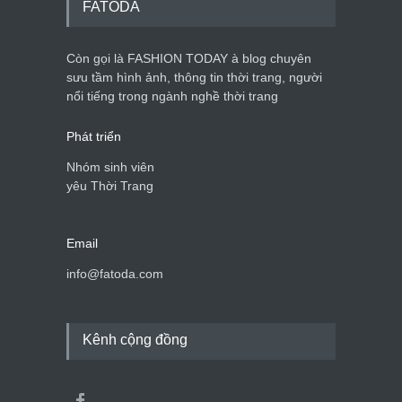
FATODA
Còn gọi là FASHION TODAY à blog chuyên
Chiếc áo dài cưới của Hoa
hậu Đỗ Hà ?
sưu tầm hình ảnh, thông tin thời trang, người
nổi tiếng trong ngành nghề thời trang
Thời trang nữ
21/10/2025
Phát triển
Nhóm sinh viên
yêu Thời Trang
Email
info@fatoda.com
Kênh cộng đồng