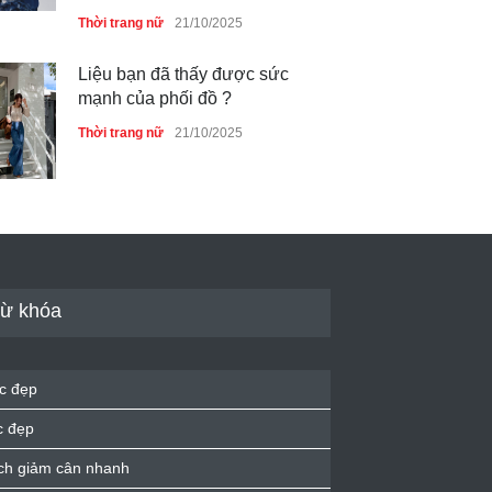
Thời trang nữ
21/10/2025
Liệu bạn đã thấy được sức
mạnh của phối đồ ?
Thời trang nữ
21/10/2025
Dàn túi hiệu ‘ xịn sò’ của nữ
diễn viên Phương Oanh
Thời trang nữ
21/10/2025
ừ khóa
Mẫu áo khoác đẹp cho phụ
c đẹp
nữ 40+
c đẹp
Thời trang nữ
21/10/2025
ch giảm cân nhanh