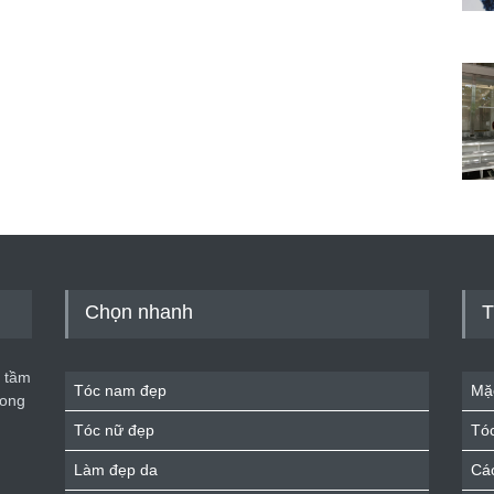
Chọn nhanh
T
 tầm
Tóc nam đẹp
Mặ
rong
Tóc nữ đẹp
Tó
Làm đẹp da
Cá