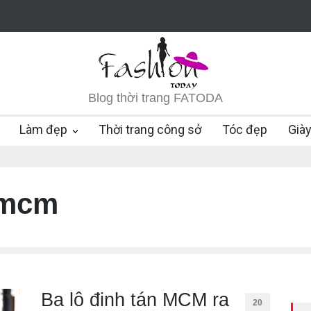
Blog thời trang FATODA
Làm đẹp
Thời trang công sở
Tóc đẹp
Già
 mcm
Ba lô đinh tán MCM ra
20