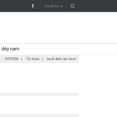
y dép nam
FATODA
›
Từ khóa
›
ba lô đinh tán mcm