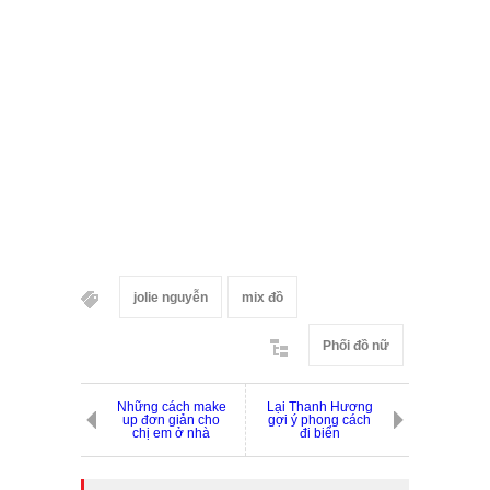
jolie nguyễn
mix đồ
Phối đồ nữ
Những cách make
Lại Thanh Hương
up đơn giản cho
gợi ý phong cách
chị em ở nhà
đi biển