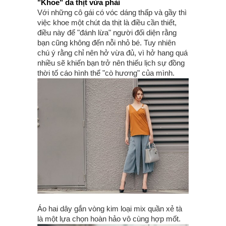
"Khoe" da thịt vừa phải
Với những cô gái có vóc dáng thấp và gầy thì
việc khoe một chút da thịt là điều cần thiết,
điều này để "đánh lừa" người đối diện rằng
bạn cũng không đến nỗi nhỏ bé. Tuy nhiên
chú ý rằng chỉ nên hở vừa đủ, vì hở hang quá
nhiều sẽ khiến bạn trở nên thiếu lịch sự đồng
thời tố cáo hình thể "cò hương" của mình.
Áo hai dây gắn vòng kim loại mix quần xẻ tà
là một lựa chọn hoàn hảo vô cùng hợp mốt.