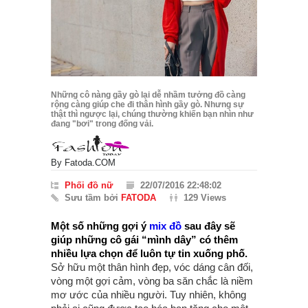
Những cô nàng gầy gò lại dễ nhầm tưởng đồ càng
rộng càng giúp che đi thân hình gầy gò. Nhưng sự
thật thì ngược lại, chúng thường khiến bạn nhìn như
đang "bơi" trong đống vải.
By
Fatoda.COM
Phối đồ nữ
22/07/2016 22:48:02
Sưu tầm bởi
FATODA
129 Views
Một số những gợi ý
mix đồ
sau đây sẽ
giúp những cô gái “mình dây” có thêm
nhiều lựa chọn để luôn tự tin xuống phố.
Sở hữu một thân hình đẹp, vóc dáng cân đối,
vòng một gợi cảm, vòng ba săn chắc là niềm
mơ ước của nhiều người. Tuy nhiên, không