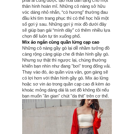
phải ai cũng được tạo hóa ban tặng cho một
thân hình hoàn mĩ. Những cô nàng sở hữu
vóc dáng nhỏ nhắn, “cò hương” thường đau
đầu khi tìm trang phục thì có thể học hỏi một
số gợi ý sau. Những gợi ý mix đồ dưới đây
sẽ giúp bạn gái “mình dây” có thêm nhiều lựa
chọn để luôn tự tin xuống phố.
Mix áo ngắn cùng quần lửng cạp cao
Những cô nàng gầy gò lại dễ nhầm tưởng đồ
càng rộng càng giúp che đi thân hình gầy gò.
Nhưng sự thật thì ngược lại, chúng thường
khiến bạn nhìn như đang "bơi" trong đống vải.
Thay vào đó, áo quần vừa vặn, gọn gàng sẽ
có lợi hơn với thân hình gầy gò. Mix áo lửng
hoặc sơ vin áo trong quần cạp cao đi kèm áo
khoác mỏng dáng dài là set đồ không tồi nếu
bạn muốn "ăn gian" chút "da thịt" trên cơ thể.