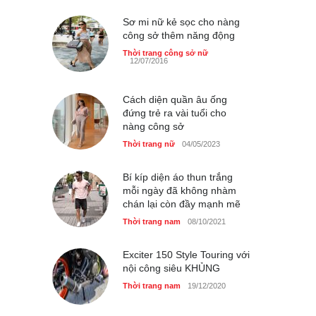
Thời trang nữ
21/10/2025
Sơ mi nữ kẻ sọc cho nàng
công sở thêm năng động
Thời trang công sở nữ
Chiếc áo dài cưới của Hoa
12/07/2016
hậu Đỗ Hà ?
Thời trang nữ
21/10/2025
Cách diện quần âu ống
đứng trẻ ra vài tuổi cho
nàng công sở
Thời trang nữ
04/05/2023
Bí kíp diện áo thun trắng
mỗi ngày đã không nhàm
chán lại còn đầy mạnh mẽ
Thời trang nam
08/10/2021
Exciter 150 Style Touring với
nội công siêu KHỦNG
Thời trang nam
19/12/2020