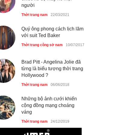
Thời trang nữ
21/10/2025
người
Thời trang nam
22/03/2021
Quý ông phong cách lịch lãm
với suit Ted Baker
Thời trang công sở nam
10/07/2017
Brad Pitt - Angelina Jolie đã
từng là biểu tượng thời trang
Hollywood ?
Thời trang nam
06/06/2018
Những bộ ảnh cưới khiến
cộng đồng mạng choáng
váng
Thời trang nam
24/12/2019