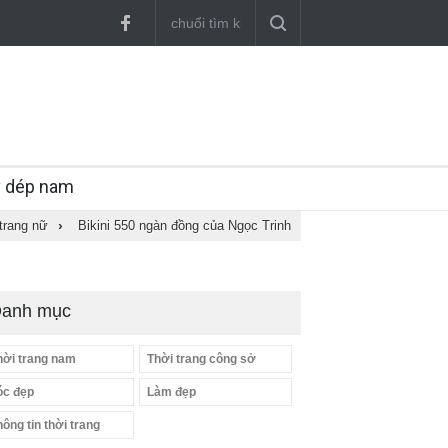
y dép nam
trang nữ
›
Bikini 550 ngàn đồng của Ngọc Trinh
anh mục
hời trang nam
Thời trang công sở
óc đẹp
Làm đẹp
hông tin thời trang