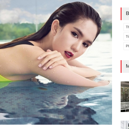
B
T
T
P
M