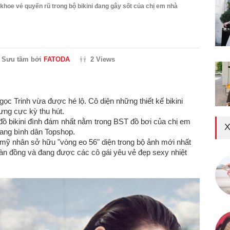
khoe vẻ quyến rũ trong bộ bikini đang gây sốt của chị em nhà
Sưu tầm bởi
FATODA
2 Views
ọc Trinh vừa được hé lộ. Cô diện những thiết kế bikini
ưng cực kỳ thu hút.
 đồ bikini đình đám nhất nằm trong BST đồ bơi của chị em
X
rang bình dân Topshop.
 mỹ nhân sở hữu "vòng eo 56" diện trong bộ ảnh mới nhất
ngàn đồng và đang được các cô gái yêu vẻ đẹp sexy nhiệt