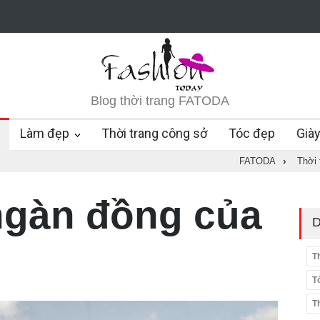
Blog thời trang FATODA
Làm đẹp
Thời trang công sở
Tóc đẹp
Già
FATODA
›
Thời 
 ngàn đồng của
D
T
T
T