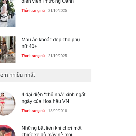
diễn viên Phương Oanh
Thời trang nữ
21/10/2025
Mẫu áo khoác đẹp cho phụ
nữ 40+
Thời trang nữ
21/10/2025
em nhiều nhất
Chiếc áo dài cưới của Hoa
hậu Đỗ Hà ?
Thời trang nữ
21/10/2025
4 đại diện “chủ nhà” xinh ngất
ngây của Hoa hậu VN
Thời trang nữ
13/09/2018
GAP Hoodie biểu tượng
sáng tạo mới của giới trẻ
Những bất tiện khi chơi một
chiếc xe độ máy nè mọi