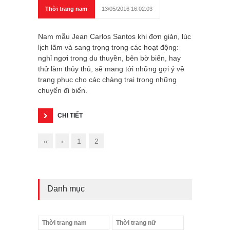
Thời trang nam
13/05/2016 16:02:03
Nam mẫu Jean Carlos Santos khi đơn giản, lúc
lịch lãm và sang trọng trong các hoạt động:
nghỉ ngơi trong du thuyền, bên bờ biển, hay
thử làm thủy thủ, sẽ mang tới những gợi ý về
trang phục cho các chàng trai trong những
chuyến đi biển.
CHI TIẾT
«
‹
1
2
Danh mục
Thời trang nam
Thời trang nữ