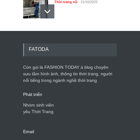
Thời trang nữ
21/10/2025
Dàn túi hiệu ‘ xịn sò’ của nữ
diễn viên Phương Oanh
Thời trang nữ
21/10/2025
FATODA
Còn gọi là FASHION TODAY à blog chuyên
sưu tầm hình ảnh, thông tin thời trang, người
Mẫu áo khoác đẹp cho phụ
nổi tiếng trong ngành nghề thời trang
nữ 40+
Thời trang nữ
21/10/2025
Phát triển
Nhóm sinh viên
yêu Thời Trang
Email