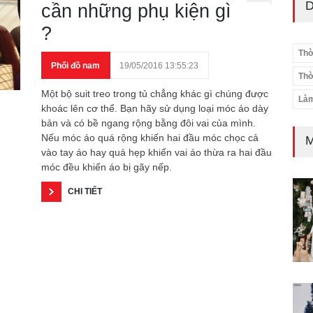
D
cần những phụ kiện gì
?
Thờ
Phối đồ nam
19/05/2016 13:55:23
Thờ
Một bộ suit treo trong tủ chẳng khác gì chúng được
Làm
khoác lên cơ thể. Bạn hãy sử dụng loại móc áo dày
bản và có bề ngang rộng bằng đôi vai của mình.
Nếu móc áo quá rộng khiến hai đầu móc chọc cả
M
vào tay áo hay quá hẹp khiến vai áo thừa ra hai đầu
móc đều khiến áo bị gãy nếp.
CHI TIẾT