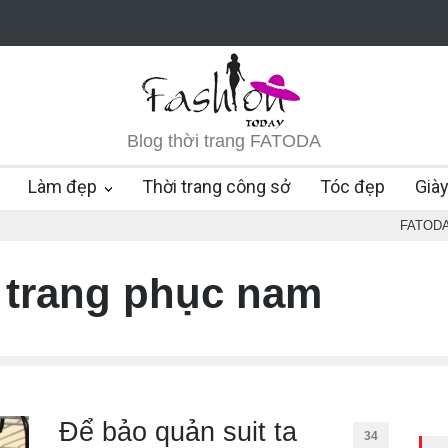
Blog thời trang FATODA
Làm đẹp
Thời trang công sở
Tóc đẹp
Già
FATOD
 trang phục nam
Để bảo quản suit ta
34