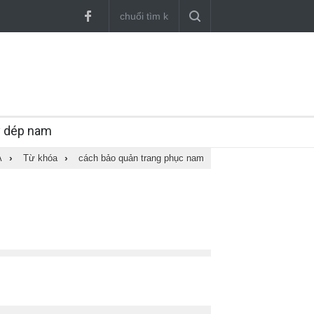
y dép nam
A
›
Từ khóa
›
cách bảo quản trang phục nam