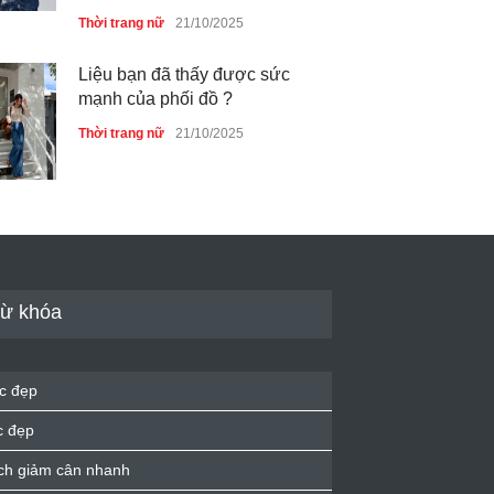
Thời trang nữ
21/10/2025
Liệu bạn đã thấy được sức
mạnh của phối đồ ?
Thời trang nữ
21/10/2025
Dàn túi hiệu ‘ xịn sò’ của nữ
diễn viên Phương Oanh
Thời trang nữ
21/10/2025
ừ khóa
Mẫu áo khoác đẹp cho phụ
c đẹp
nữ 40+
c đẹp
Thời trang nữ
21/10/2025
ch giảm cân nhanh