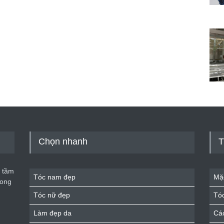
Chọn nhanh
T
 tầm
Tóc nam đẹp
Mặ
rong
Tóc nữ đẹp
Tó
Làm đẹp da
Cá