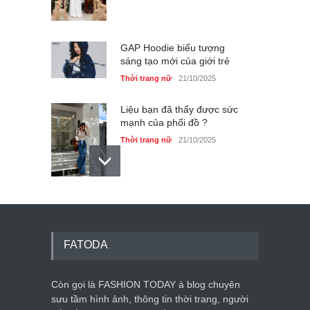
GAP Hoodie biểu tượng
sáng tạo mới của giới trẻ
Thời trang nữ
21/10/2025
Liệu bạn đã thấy được sức
mạnh của phối đồ ?
Thời trang nữ
21/10/2025
Dàn túi hiệu ‘ xịn sò’ của nữ
diễn viên Phương Oanh
Thời trang nữ
21/10/2025
FATODA
Còn gọi là FASHION TODAY à blog chuyên
sưu tầm hình ảnh, thông tin thời trang, người
Mẫu áo khoác đẹp cho phụ