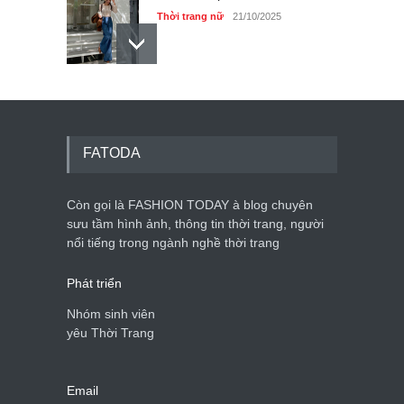
Thời trang nữ
21/10/2025
Dàn túi hiệu ‘ xịn sò’ của nữ
diễn viên Phương Oanh
Thời trang nữ
21/10/2025
FATODA
Còn gọi là FASHION TODAY à blog chuyên
sưu tầm hình ảnh, thông tin thời trang, người
Mẫu áo khoác đẹp cho phụ
nổi tiếng trong ngành nghề thời trang
nữ 40+
Thời trang nữ
21/10/2025
Phát triển
Nhóm sinh viên
yêu Thời Trang
Email