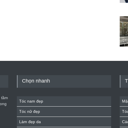
Chọn nhanh
T
 tầm
Tóc nam đẹp
Mặ
rong
Tóc nữ đẹp
Tó
Làm đẹp da
Cá