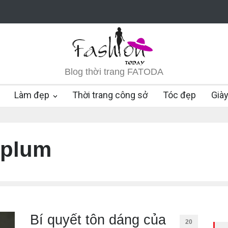
Blog thời trang FATODA
Làm đẹp
Thời trang công sở
Tóc đẹp
Già
eplum
Bí quyết tôn dáng của
20