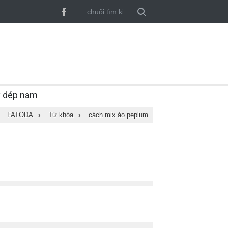
y dép nam
FATODA
›
Từ khóa
›
cách mix áo peplum