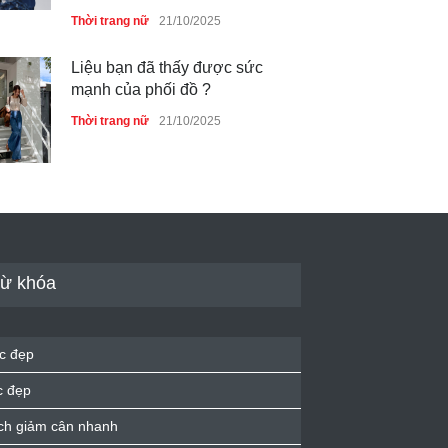
Thời trang nữ
21/10/2025
Liệu bạn đã thấy được sức
mạnh của phối đồ ?
Thời trang nữ
21/10/2025
Dàn túi hiệu ‘ xịn sò’ của nữ
diễn viên Phương Oanh
Thời trang nữ
21/10/2025
ừ khóa
Mẫu áo khoác đẹp cho phụ
c đẹp
nữ 40+
c đẹp
Thời trang nữ
21/10/2025
ch giảm cân nhanh