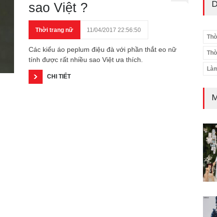
D
sao Việt ?
Thời trang nữ
11/04/2017 22:56:50
Thờ
Các kiểu áo peplum điệu đà với phần thắt eo nữ
Thờ
tính được rất nhiều sao Việt ưa thích.
Làm
CHI TIẾT
M