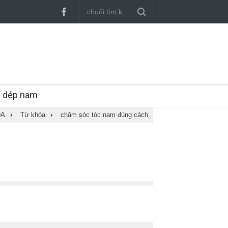
y dép nam
DA
›
Từ khóa
›
chăm sóc tóc nam đúng cách