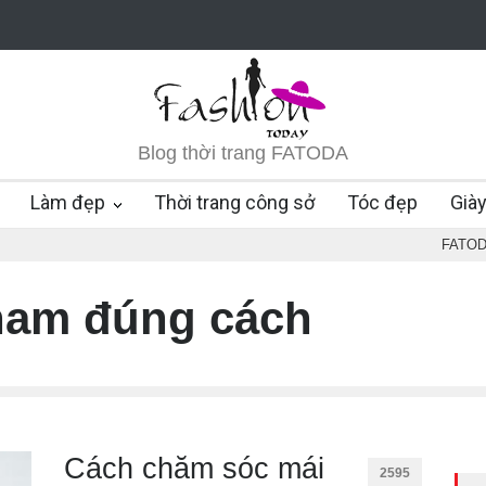
Blog thời trang FATODA
Làm đẹp
Thời trang công sở
Tóc đẹp
Già
FATO
nam đúng cách
Cách chăm sóc mái
2595