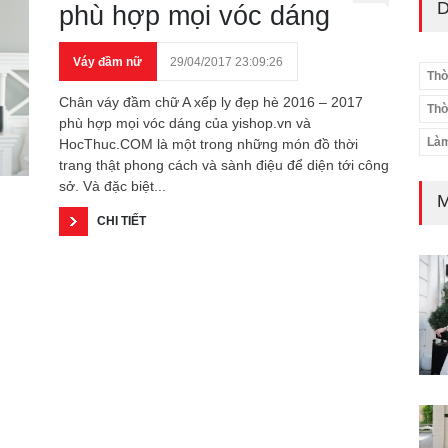
D
phù hợp mọi vóc dáng
Váy đầm nữ
29/04/2017 23:09:26
Thờ
Chân váy đầm chữ A xếp ly đẹp hè 2016 – 2017
Thờ
phù hợp mọi vóc dáng của yishop.vn và
Làm
HocThuc.COM là một trong những món đồ thời
trang thật phong cách và sành điệu để diện tới công
sở. Và đặc biệt...
M
CHI TIẾT