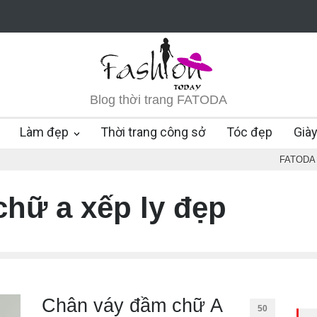
Blog thời trang FATODA
Làm đẹp
Thời trang công sở
Tóc đẹp
Già
FATODA
hữ a xếp ly đẹp
Chân váy đầm chữ A
50