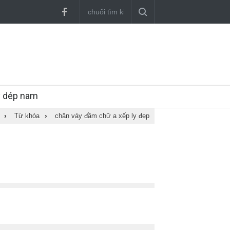
y dép nam
›
Từ khóa
›
chân váy đầm chữ a xếp ly đẹp