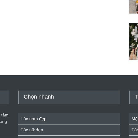
Chọn nhanh
T
 tầm
Tóc nam đẹp
Mặ
rong
Tóc nữ đẹp
Tó