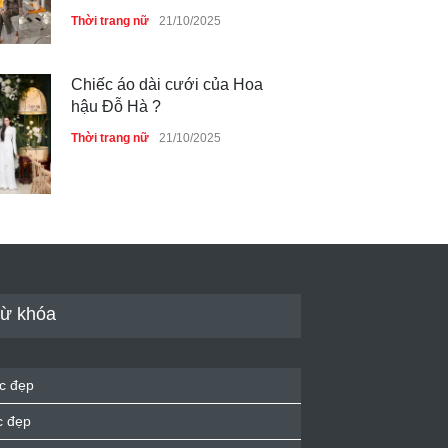
Thời trang nữ
21/10/2025
Chiếc áo dài cưới của Hoa
hậu Đỗ Hà ?
Thời trang nữ
21/10/2025
GAP Hoodie biểu tượng
sáng tạo mới của giới trẻ
Thời trang nữ
21/10/2025
ừ khóa
Liệu bạn đã thấy được sức
mạnh của phối đồ ?
c đẹp
Thời trang nữ
21/10/2025
c đẹp