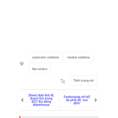
sylvester stallone
sistine stallone
lhp venice
Thời trang nữ
Street style tinh tế,
Fashionista nhí trổ
thanh lịch trong
tài phối đồ ‘cực
BST thu đông
đỉnh’
Warehouse