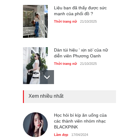
Liệu bạn đã thấy được sức
mạnh của phối đồ ?
Thời trang nữ
21/10/2025
Dàn túi hiệu ‘ xịn sò’ của nữ
diễn viên Phương Oanh
Thời trang nữ
21/10/2025
Xem nhiều nhất
Mẫu áo khoác đẹp cho phụ
nữ 40+
Thời trang nữ
21/10/2025
Học hỏi bí kíp ăn uống của
các thành viên nhóm nhạc
BLACKPINK
Chiếc áo dài cưới của Hoa
Làm đẹp
17/04/2024
hậu Đỗ Hà ?