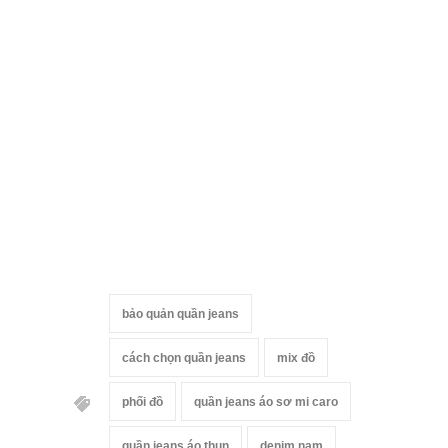
bảo quản quần jeans
cách chọn quần jeans
mix đồ
phối đồ
quần jeans áo sơ mi caro
quần jeans áo thun
denim nam