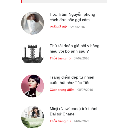
nữ 40+
Thời trang nữ
21/10/2025
Học Trâm Nguyễn phong
cách đơn sắc gợi cảm
Phối đồ nữ
22/09/2016
Chiếc áo dài cưới của Hoa
hậu Đỗ Hà ?
Thời trang nữ
21/10/2025
Thử tài đoán giá nội y hàng
hiệu với bộ ảnh sau ?
Thời trang nữ
07/09/2016
Trang điểm đẹp tự nhiên
cuốn hút như Tóc Tiên
Cách trang điểm
08/07/2016
Minji (NewJeans) trở thành
Đại sứ Chanel
Thời trang nữ
14/02/2023