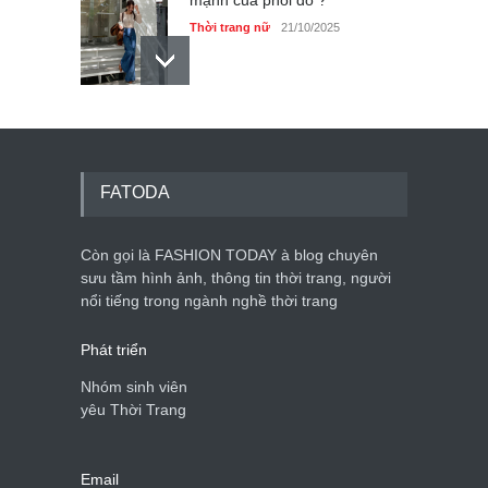
Thời trang nữ
21/10/2025
Dàn túi hiệu ‘ xịn sò’ của nữ
diễn viên Phương Oanh
Thời trang nữ
21/10/2025
FATODA
Còn gọi là FASHION TODAY à blog chuyên
sưu tầm hình ảnh, thông tin thời trang, người
Mẫu áo khoác đẹp cho phụ
nổi tiếng trong ngành nghề thời trang
nữ 40+
Thời trang nữ
21/10/2025
Phát triển
Nhóm sinh viên
yêu Thời Trang
Email