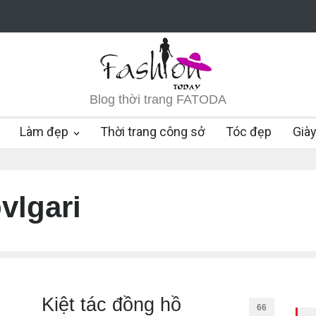
Blog thời trang FATODA
Làm đẹp
Thời trang công sở
Tóc đẹp
Già
vlgari
Kiệt tác đồng hồ
66