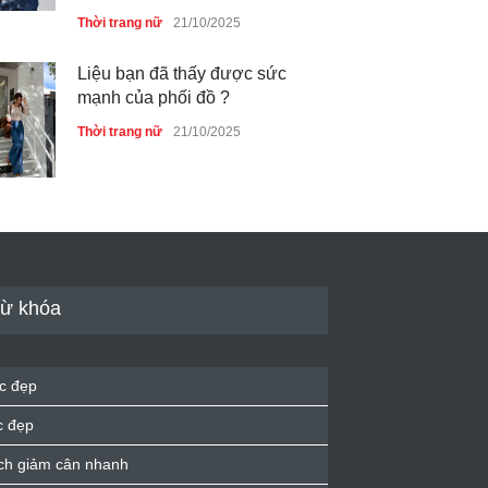
Thời trang nữ
21/10/2025
Liệu bạn đã thấy được sức
mạnh của phối đồ ?
Thời trang nữ
21/10/2025
Dàn túi hiệu ‘ xịn sò’ của nữ
diễn viên Phương Oanh
Thời trang nữ
21/10/2025
ừ khóa
Mẫu áo khoác đẹp cho phụ
c đẹp
nữ 40+
c đẹp
Thời trang nữ
21/10/2025
ch giảm cân nhanh