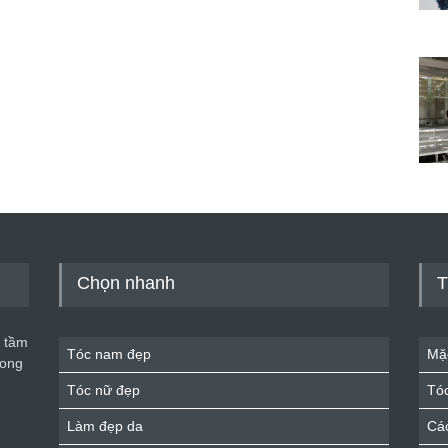
Chọn nhanh
T
 tầm
Tóc nam đẹp
Mặ
rong
Tóc nữ đẹp
Tó
Làm đẹp da
Cá