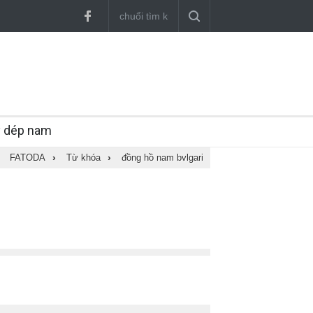
y dép nam
FATODA
›
Từ khóa
›
đồng hồ nam bvlgari