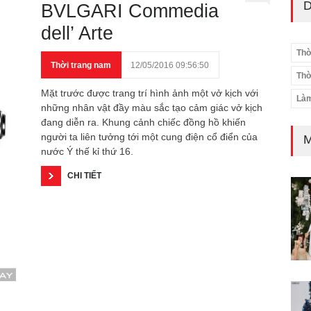
D
BVLGARI Commedia
dell’ Arte
Thờ
Thời trang nam
12/05/2016 09:56:50
Thờ
Mặt trước được trang trí hình ảnh một vở kịch với
Làm
những nhân vật đầy màu sắc tạo cảm giác vở kịch
đang diễn ra. Khung cảnh chiếc đồng hồ khiến
người ta liên tưởng tới một cung điện cổ điển của
M
nước Ý thế kỉ thứ 16.
CHI TIẾT