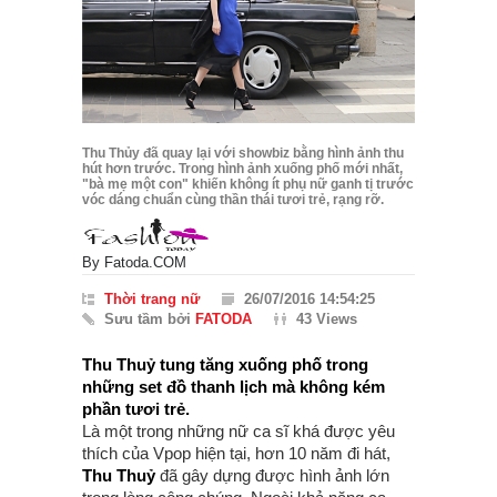
Thu Thủy đã quay lại với showbiz bằng hình ảnh thu
hút hơn trước. Trong hình ảnh xuống phố mới nhất,
"bà mẹ một con" khiến không ít phụ nữ ganh tị trước
vóc dáng chuẩn cùng thần thái tươi trẻ, rạng rỡ.
By
Fatoda.COM
Thời trang nữ
26/07/2016 14:54:25
Sưu tầm bởi
FATODA
43 Views
Thu Thuỷ tung tăng xuống phố trong
những set đồ thanh lịch mà không kém
phần tươi trẻ.
Là một trong những nữ ca sĩ khá được yêu
thích của Vpop hiện tại, hơn 10 năm đi hát,
Thu Thuỷ
đã gây dựng được hình ảnh lớn