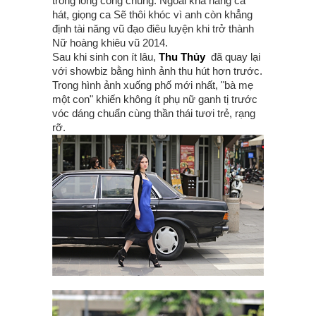
trong lòng công chúng. Ngoài khả năng ca
hát, giọng ca Sẽ thôi khóc vì anh còn khẳng
định tài năng vũ đạo điêu luyện khi trở thành
Nữ hoàng khiêu vũ 2014.
Sau khi sinh con ít lâu,
Thu Thủy
đã quay lại
với showbiz bằng hình ảnh thu hút hơn trước.
Trong hình ảnh xuống phố mới nhất, "bà mẹ
một con" khiến không ít phụ nữ ganh tị trước
vóc dáng chuẩn cùng thần thái tươi trẻ, rạng
rỡ.