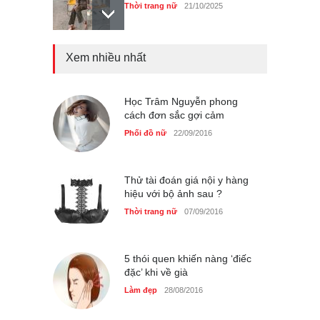
Xem nhiều nhất
GAP Hoodie biểu tượng
sáng tạo mới của giới trẻ
Thời trang nữ
21/10/2025
Học Trâm Nguyễn phong
cách đơn sắc gợi cảm
Phối đồ nữ
22/09/2016
Thử tài đoán giá nội y hàng
hiệu với bộ ảnh sau ?
Thời trang nữ
07/09/2016
5 thói quen khiến nàng ‘điếc
đặc’ khi về già
Làm đẹp
28/08/2016