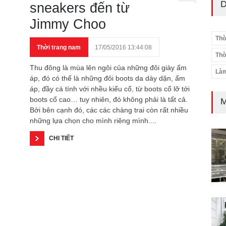
D
sneakers đến từ
Jimmy Choo
Thờ
Thời trang nam
17/05/2016 13:44:08
Thờ
Thu đông là mùa lên ngôi của những đôi giày ấm
Làm
áp, đó có thể là những đôi boots da dày dặn, ấm
áp, đầy cá tính với nhều kiểu cổ, từ boots cổ lỡ tới
boots cổ cao… tuy nhiên, đó không phải là tất cả.
M
Bởi bên cạnh đó, các các chàng trai còn rất nhiều
những lựa chọn cho mình riêng mình....
CHI TIẾT