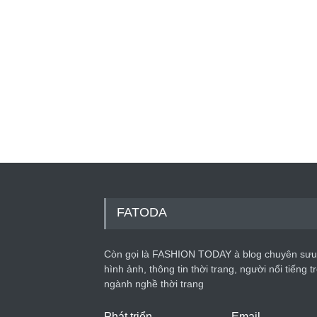
FATODA
Còn gọi là FASHION TODAY à blog chuyên sưu
hình ảnh, thông tin thời trang, người nổi tiếng t
ngành nghề thời trang
Phát triển
Email