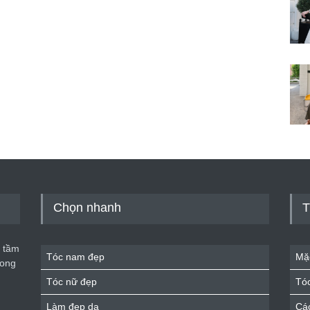
Chọn nhanh
T
 tầm
Tóc nam đẹp
Mặ
rong
Tóc nữ đẹp
Tó
Làm đẹp da
Cá