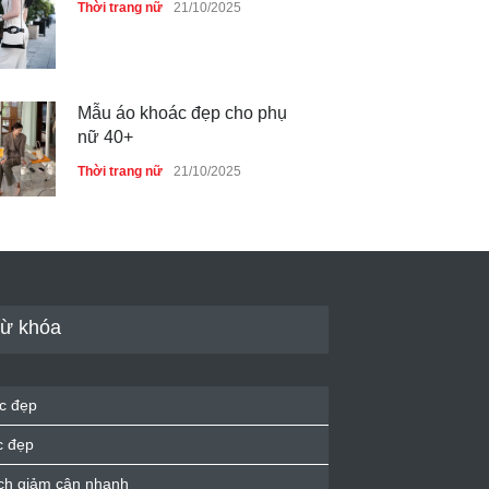
Thời trang nữ
21/10/2025
Mẫu áo khoác đẹp cho phụ
nữ 40+
Thời trang nữ
21/10/2025
Chiếc áo dài cưới của Hoa
hậu Đỗ Hà ?
Thời trang nữ
21/10/2025
ừ khóa
GAP Hoodie biểu tượng
c đẹp
sáng tạo mới của giới trẻ
c đẹp
Thời trang nữ
21/10/2025
ch giảm cân nhanh