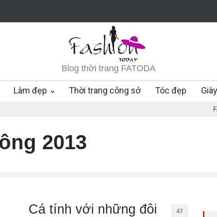
Blog thời trang FATODA
Làm đẹp
Thời trang công sở
Tóc đẹp
Già
đông 2013
Cá tính với những đôi
47