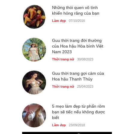
GAP Hoodie biểu tượng
sáng tạo mới của giới trẻ
Những thói quen vô tình
khiến hỏng răng của bạn
Thời trang nữ
21/10/2025
Làm đẹp
07/10/2016
Guu thời trang đời thường
của Hoa hậu Hòa bình Việt
Nam 2023
Thời trang nữ
30/08/2023
Guu thời trang gợi cảm của
Hoa hậu Thanh Thủy
Thời trang nữ
25/04/2023
5 mẹo làm đẹp từ phấn rôm
bạn sẽ tiếc nếu không được
biết
Làm đẹp
23/09/2018