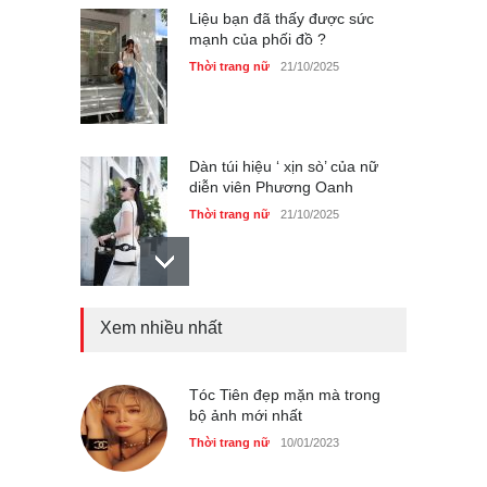
Dàn túi hiệu ‘ xịn sò’ của nữ
diễn viên Phương Oanh
Thời trang nữ
21/10/2025
Mẫu áo khoác đẹp cho phụ
nữ 40+
Thời trang nữ
21/10/2025
Xem nhiều nhất
Chiếc áo dài cưới của Hoa
hậu Đỗ Hà ?
Thời trang nữ
21/10/2025
Tóc Tiên đẹp mặn mà trong
bộ ảnh mới nhất
Thời trang nữ
10/01/2023