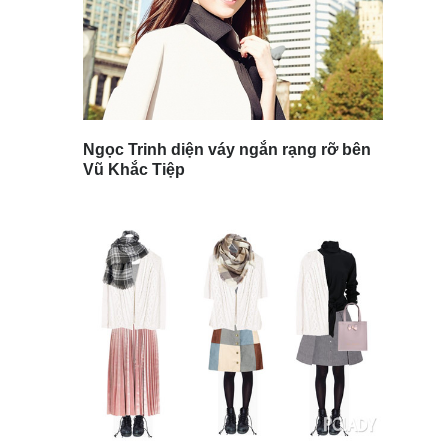
Ngọc Trinh diện váy ngắn rạng rỡ bên
Vũ Khắc Tiệp