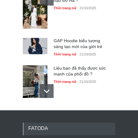
hậu Đỗ Hà ?
Thời trang nữ
21/10/2025
GAP Hoodie biểu tượng
sáng tạo mới của giới trẻ
Thời trang nữ
21/10/2025
Liệu bạn đã thấy được sức
mạnh của phối đồ ?
Thời trang nữ
21/10/2025
Dàn túi hiệu ‘ xịn sò’ của nữ
diễn viên Phương Oanh
Thời trang nữ
21/10/2025
FATODA