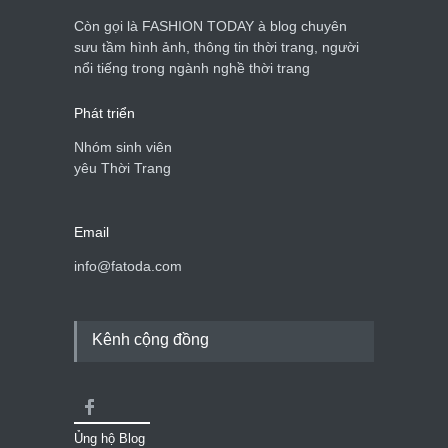
Còn gọi là FASHION TODAY à blog chuyên
sưu tầm hình ảnh, thông tin thời trang, người
Mẫu áo khoác đẹp cho phụ
nổi tiếng trong ngành nghề thời trang
nữ 40+
Thời trang nữ
21/10/2025
Phát triển
Nhóm sinh viên
yêu Thời Trang
Email
info@fatoda.com
Kênh cộng đồng
Ủng hộ Blog