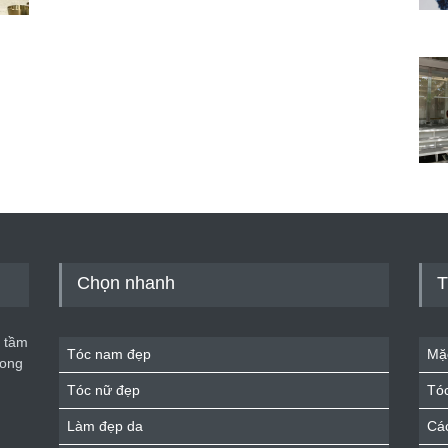
Chọn nhanh
T
 tầm
Tóc nam đẹp
Mặ
rong
Tóc nữ đẹp
Tó
Làm đẹp da
Cá