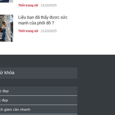
Thời trang nữ
21/10/2025
Liệu bạn đã thấy được sức
mạnh của phối đồ ?
Thời trang nữ
21/10/2025
Dàn túi hiệu ‘ xịn sò’ của nữ
diễn viên Phương Oanh
Thời trang nữ
21/10/2025
ừ khóa
Mẫu áo khoác đẹp cho phụ
c đẹp
nữ 40+
c đẹp
Thời trang nữ
21/10/2025
ch giảm cân nhanh