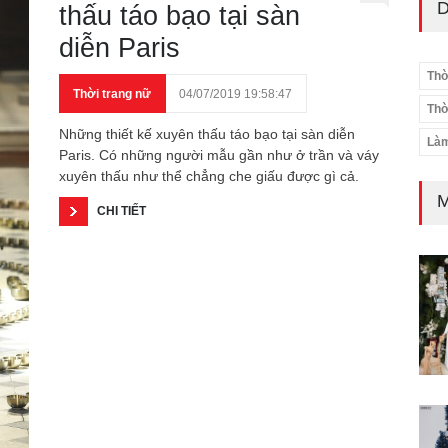
D
thấu táo bạo tại sàn
diễn Paris
Thờ
Thời trang nữ
04/07/2019 19:58:47
Thờ
Những thiết kế xuyên thấu táo bạo tại sàn diễn
Làm
Paris. Có những người mẫu gần như ở trần và váy
xuyên thấu như thể chẳng che giấu được gì cả.
M
CHI TIẾT