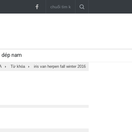
y dép nam
A
›
Từ khóa
›
iris van herpen fall winter 2016