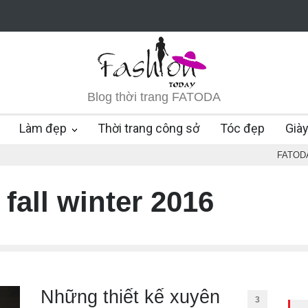
Blog thời trang FATODA
Làm đẹp
Thời trang công sở
Tóc đẹp
Già
FATOD
 fall winter 2016
Những thiết kế xuyên
3