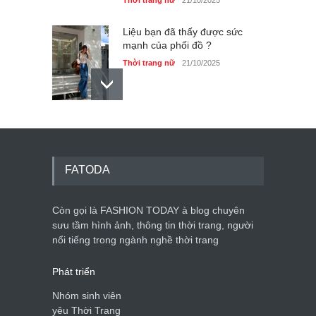
Liệu bạn đã thấy được sức
mạnh của phối đồ ?
Thời trang nữ
21/10/2025
Dàn túi hiệu ‘ xịn sò’ của nữ
diễn viên Phương Oanh
Thời trang nữ
21/10/2025
FATODA
Còn gọi là FASHION TODAY à blog chuyên
sưu tầm hình ảnh, thông tin thời trang, người
Mẫu áo khoác đẹp cho phụ
nổi tiếng trong ngành nghề thời trang
nữ 40+
Thời trang nữ
21/10/2025
Phát triển
Nhóm sinh viên
yêu Thời Trang