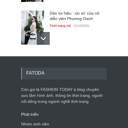
Dàn túi hiệu ‘ xịn sò’ của nữ
diễn viên Phương Oanh
Thời trang nữ
21/10/2025
Mẫu áo khoác đẹp cho phụ
nữ 40+
Thời trang nữ
21/10/2025
FATODA
Còn gọi là FASHION TODAY à blog chuyên
Chiếc áo dài cưới của Hoa
hậu Đỗ Hà ?
sưu tầm hình ảnh, thông tin thời trang, người
nổi tiếng trong ngành nghề thời trang
Thời trang nữ
21/10/2025
Phát triển
Nhóm sinh viên