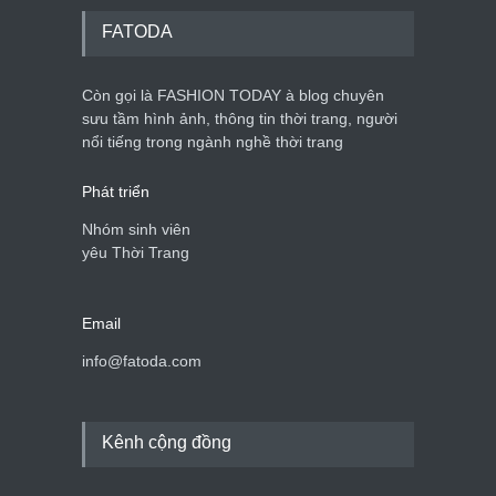
Thời trang nữ
21/10/2025
FATODA
Còn gọi là FASHION TODAY à blog chuyên
Chiếc áo dài cưới của Hoa
hậu Đỗ Hà ?
sưu tầm hình ảnh, thông tin thời trang, người
nổi tiếng trong ngành nghề thời trang
Thời trang nữ
21/10/2025
Phát triển
Nhóm sinh viên
yêu Thời Trang
Email
info@fatoda.com
Kênh cộng đồng