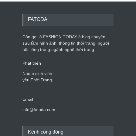
Mẫu áo khoác đẹp cho phụ
nữ 40+
Thời trang nữ
21/10/2025
FATODA
Còn gọi là FASHION TODAY à blog chuyên
Chiếc áo dài cưới của Hoa
hậu Đỗ Hà ?
sưu tầm hình ảnh, thông tin thời trang, người
nổi tiếng trong ngành nghề thời trang
Thời trang nữ
21/10/2025
Phát triển
Nhóm sinh viên
yêu Thời Trang
Email
info@fatoda.com
Kênh cộng đồng