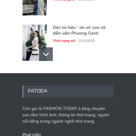
Dàn túi hiệu ‘ xịn sò’ của nữ
diễn viên Phương Oanh
Thời trang nữ
21/10/2025
Mẫu áo khoác đẹp cho phụ
nữ 40+
Thời trang nữ
21/10/2025
FATODA
Còn gọi là FASHION TODAY à blog chuyên
Chiếc áo dài cưới của Hoa
hậu Đỗ Hà ?
sưu tầm hình ảnh, thông tin thời trang, người
nổi tiếng trong ngành nghề thời trang
Thời trang nữ
21/10/2025
Phát triển