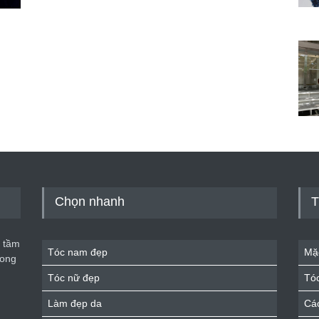
Chọn nhanh
T
 tầm
Tóc nam đẹp
Mặ
rong
Tóc nữ đẹp
Tó
Làm đẹp da
Cá