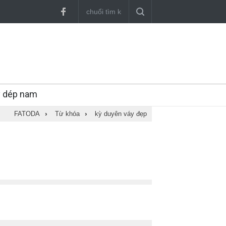
y dép nam
FATODA
›
Từ khóa
›
kỳ duyên váy đẹp