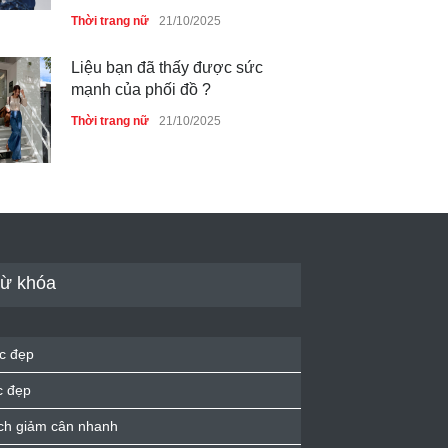
Thời trang nữ
21/10/2025
Liệu bạn đã thấy được sức
mạnh của phối đồ ?
Thời trang nữ
21/10/2025
Dàn túi hiệu ‘ xịn sò’ của nữ
diễn viên Phương Oanh
Thời trang nữ
21/10/2025
ừ khóa
Mẫu áo khoác đẹp cho phụ
c đẹp
nữ 40+
c đẹp
Thời trang nữ
21/10/2025
ch giảm cân nhanh