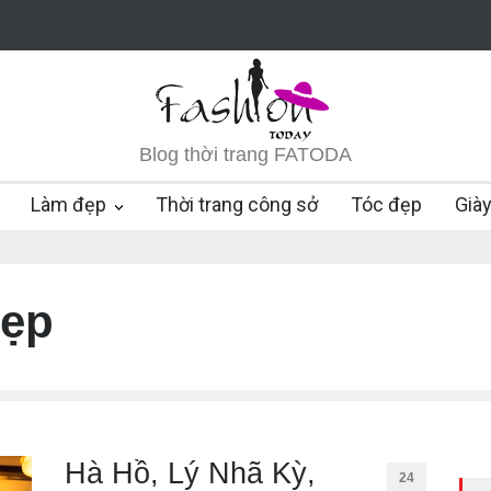
Blog thời trang FATODA
Làm đẹp
Thời trang công sở
Tóc đẹp
Già
đẹp
Hà Hồ, Lý Nhã Kỳ,
24