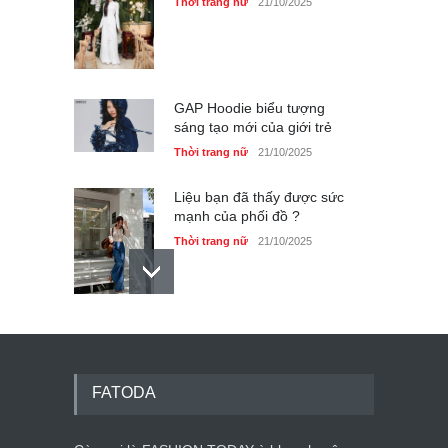
Thời trang nữ
21/10/2025
GAP Hoodie biểu tượng
sáng tạo mới của giới trẻ
Thời trang nữ
21/10/2025
Liệu bạn đã thấy được sức
mạnh của phối đồ ?
Thời trang nữ
21/10/2025
Dàn túi hiệu ‘ xịn sò’ của nữ
diễn viên Phương Oanh
Thời trang nữ
21/10/2025
FATODA