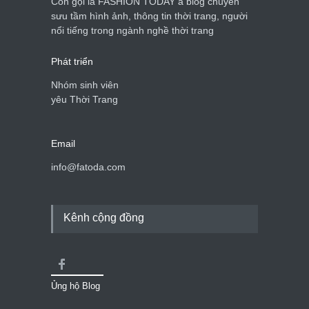
Còn gọi là FASHION TODAY à blog chuyên
sưu tầm hình ảnh, thông tin thời trang, người
Mẫu áo khoác đẹp cho phụ
nổi tiếng trong ngành nghề thời trang
nữ 40+
Thời trang nữ
21/10/2025
Phát triển
Nhóm sinh viên
yêu Thời Trang
Email
info@fatoda.com
Kênh cộng đồng
Ủng hộ Blog