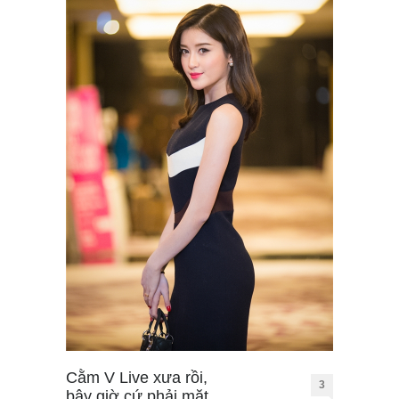
Cằm V Live xưa rồi,
3
bây giờ cứ phải mặt