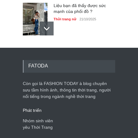
Liệu bạn đã thấy được sức
mạnh của phối đồ ?
Thời trang nữ
21/10/2025
Dàn túi hiệu ‘ xịn sò’ của nữ
diễn viên Phương Oanh
Thời trang nữ
21/10/2025
FATODA
Còn gọi là FASHION TODAY à blog chuyên
sưu tầm hình ảnh, thông tin thời trang, người
Mẫu áo khoác đẹp cho phụ
nổi tiếng trong ngành nghề thời trang
nữ 40+
Thời trang nữ
21/10/2025
Phát triển
Nhóm sinh viên
yêu Thời Trang