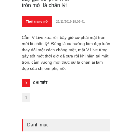
tròn mới là chân lý!
Thời trang nữ
21/11/2019 19:09:41
Cằm V Live xưa rồi, bây giờ cứ phải mặt tròn
mới là chân lý!. Đúng là xu hướng làm đẹp luôn
thay đổi một cách chóng mặt, mặt V Live từng
gây sốt một thời giờ đã xưa rồi khi hiện tại mặt
tròn, cằm vuông mới thực sự là chân ái làm
đẹp của chị em phụ nữ.
CHI TIẾT
1
Danh mục