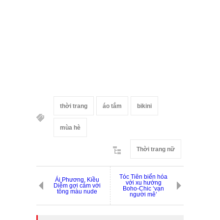
thời trang
áo tắm
bikini
mùa hè
Thời trang nữ
Tóc Tiên biến hóa
Ái Phương, Kiều
với xu hướng
Diễm gợi cảm với
Boho-Chic ‘vạn
tông màu nude
người mê’