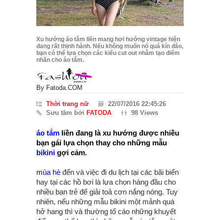
Xu hướng áo tắm liền mang hơi hướng vintage hiện
đang rất thịnh hành. Nếu không muốn nó quá kín đáo,
bạn có thể lựa chọn các kiểu cut out nhằm tạo điểm
nhấn cho áo tắm.
By
Fatoda.COM
Thời trang nữ
22/07/2016 22:45:26
Sưu tầm bởi
FATODA
98 Views
áo tắm
liền đang là xu hướng được nhiều
bạn gái lựa chọn thay cho những mẫu
bikini
gợi cảm.
mùa hè
đến và việc đi du lịch tại các bãi biển
hay tại các hồ bơi là lựa chọn hàng đầu cho
nhiều bạn trẻ để giải toả cơn nắng nóng. Tuy
nhiên, nếu những mẫu bikini một mảnh quá
hở hang thì và thường tố cáo những khuyết