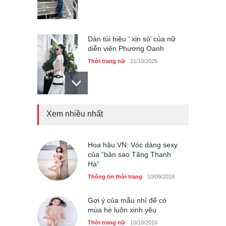
Dàn túi hiệu ‘ xịn sò’ của nữ
diễn viên Phương Oanh
Thời trang nữ
21/10/2025
Xem nhiều nhất
Mẫu áo khoác đẹp cho phụ
nữ 40+
Thời trang nữ
21/10/2025
Hoa hậu VN: Vóc dáng sexy
của “bản sao Tăng Thanh
Hà”
Chiếc áo dài cưới của Hoa
Thông tin thời trang
10/09/2018
hậu Đỗ Hà ?
Thời trang nữ
21/10/2025
Gợi ý của mẫu nhí để có
mùa hè luôn xinh yêu
Thời trang nữ
10/10/2016