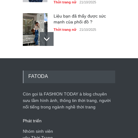
Thời trang nữ
21/10/2025
Liệu bạn đã thấy được sức
mạnh của phối đồ ?
Thời trang nữ
21/10/2025
Dàn túi hiệu ‘ xịn sò’ của nữ
diễn viên Phương Oanh
Thời trang nữ
21/10/2025
FATODA
Còn gọi là FASHION TODAY à blog chuyên
sưu tầm hình ảnh, thông tin thời trang, người
Mẫu áo khoác đẹp cho phụ
nổi tiếng trong ngành nghề thời trang
nữ 40+
Thời trang nữ
21/10/2025
Phát triển
Nhóm sinh viên
yêu Thời Trang