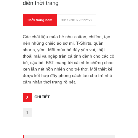
diễn thời trang
Thời trang nam
30/09/2016 23:22:58
Các chất liệu mùa hè như cotton, chiffon, tạo
nên những chiếc áo sơ mi, T-Shirts, quần
shorts, yếm. Một mùa hè đầy yên vui, thật
thoải mái và ngập tràn cá tính dành cho các cô
bé, cậu bé. BST mang tới cái nhìn chững chạc
xen lẫn nét hồn nhiên cho trẻ thơ. Mỗi thiết kế
được kết hợp đầy phong cách tạo cho trẻ nhỏ
cảm nhận thời trang rõ nét.
CHI TIẾT
1