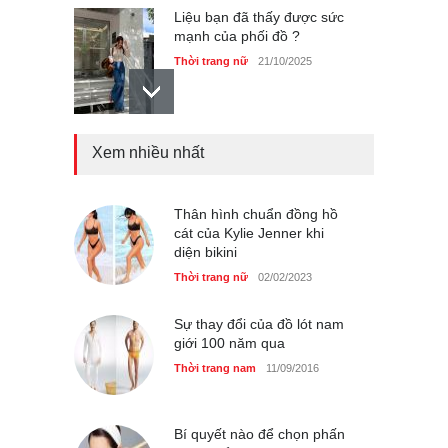
Dàn túi hiệu ‘ xịn sò’ của nữ
diễn viên Phương Oanh
Thời trang nữ
21/10/2025
Xem nhiều nhất
Mẫu áo khoác đẹp cho phụ
nữ 40+
Thân hình chuẩn đồng hồ
Thời trang nữ
21/10/2025
cát của Kylie Jenner khi
diện bikini
Thời trang nữ
02/02/2023
Sự thay đổi của đồ lót nam
giới 100 năm qua
Thời trang nam
11/09/2016
Bí quyết nào để chọn phấn