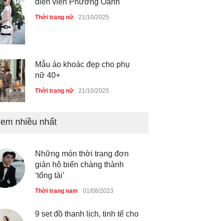
diễn viên Phương Oanh
Thời trang nữ
21/10/2025
Mẫu áo khoác đẹp cho phụ
nữ 40+
Thời trang nữ
21/10/2025
em nhiều nhất
Chiếc áo dài cưới của Hoa
hậu Đỗ Hà ?
Thời trang nữ
21/10/2025
Những món thời trang đơn
giản hô biến chàng thành
‘tổng tài’
Thời trang nam
01/08/2023
GAP Hoodie biểu tượng
sáng tạo mới của giới trẻ
9 set đồ thanh lịch, tinh tế cho