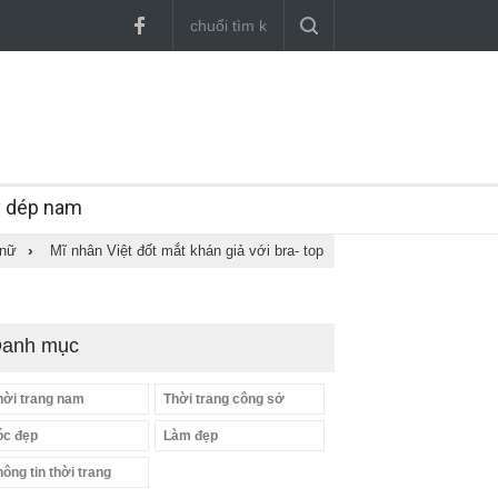
y dép nam
 nữ
›
Mĩ nhân Việt đốt mắt khán giả với bra- top
anh mục
hời trang nam
Thời trang công sở
óc đẹp
Làm đẹp
hông tin thời trang