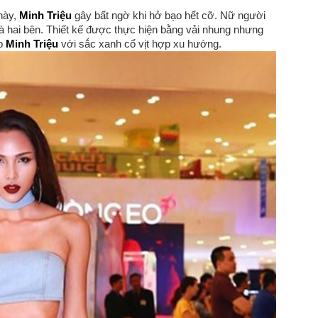
này,
Minh Triệu
gây bất ngờ khi hở bạo hết cỡ. Nữ người
tà hai bên. Thiết kế được thực hiện bằng vải nhung nhưng
ho
Minh Triệu
với sắc xanh cổ vịt hợp xu hướng.