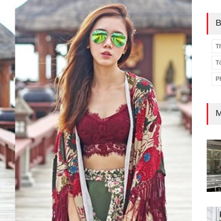
B
T
T
P
M