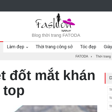
Blog thời trang FATODA
Làm đẹp
Thời trang công sở
Tóc đẹp
Già
FATODA
›
Thời trang
t đốt mắt khán
D
 top
T
T
T