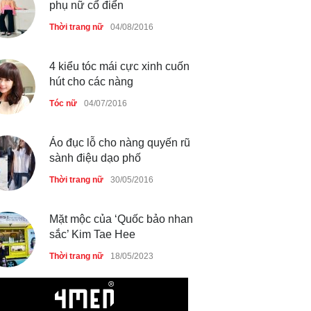
Thời trang nữ
21/10/2025
phụ nữ cổ điển
Thời trang nữ
04/08/2016
4 kiểu tóc mái cực xinh cuốn
hút cho các nàng
Tóc nữ
04/07/2016
Áo đục lỗ cho nàng quyến rũ
sành điệu dạo phố
Thời trang nữ
30/05/2016
Mặt mộc của ‘Quốc bảo nhan
sắc’ Kim Tae Hee
Thời trang nữ
18/05/2023