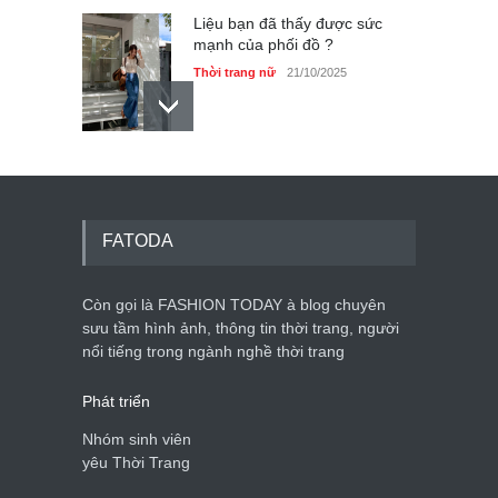
Liệu bạn đã thấy được sức
mạnh của phối đồ ?
Thời trang nữ
21/10/2025
Dàn túi hiệu ‘ xịn sò’ của nữ
diễn viên Phương Oanh
Thời trang nữ
21/10/2025
FATODA
Còn gọi là FASHION TODAY à blog chuyên
sưu tầm hình ảnh, thông tin thời trang, người
Mẫu áo khoác đẹp cho phụ
nổi tiếng trong ngành nghề thời trang
nữ 40+
Thời trang nữ
21/10/2025
Phát triển
Nhóm sinh viên
yêu Thời Trang