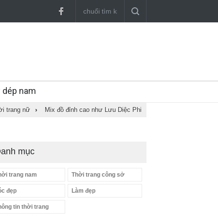
y dép nam
ời trang nữ
›
Mix đồ đỉnh cao như Lưu Diệc Phi
anh mục
hời trang nam
Thời trang công sở
óc đẹp
Làm đẹp
hông tin thời trang