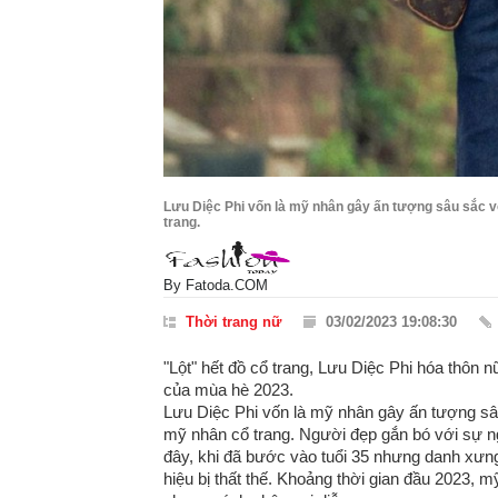
Lưu Diệc Phi vốn là mỹ nhân gây ấn tượng sâu sắc v
trang.
By
Fatoda.COM
Thời trang nữ
03/02/2023 19:08:30
"Lột" hết đồ cổ trang, Lưu Diệc Phi hóa thôn
của mùa hè 2023.
Lưu Diệc Phi vốn là mỹ nhân gây ấn tượng sâ
mỹ nhân cổ trang. Người đẹp gắn bó với sự ngh
đây, khi đã bước vào tuổi 35 nhưng danh xưng
hiệu bị thất thế. Khoảng thời gian đầu 2023, 