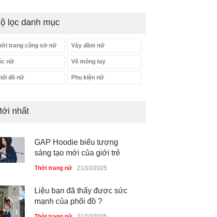
ộ lọc danh mục
hời trang công sở nữ
Váy đầm nữ
óc nữ
Vẽ móng tay
hối đồ nữ
Phụ kiện nữ
ới nhất
GAP Hoodie biểu tượng
sáng tạo mới của giới trẻ
Thời trang nữ
21/10/2025
Liệu bạn đã thấy được sức
mạnh của phối đồ ?
Thời trang nữ
21/10/2025