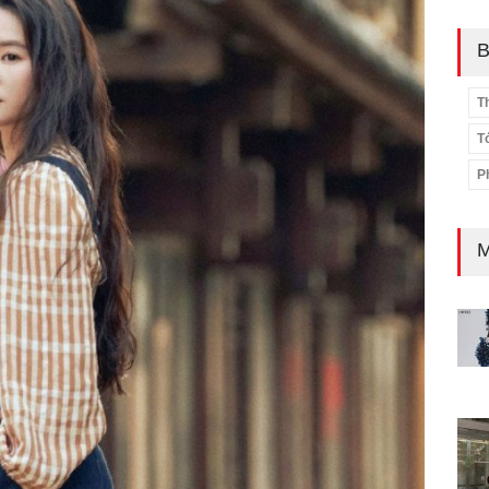
B
T
T
P
M