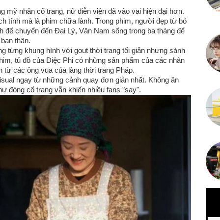
 mỹ nhân cổ trang, nữ diễn viên đã vào vai hiện đại hơn.
h tính mà là phim chữa lành. Trong phim, người đẹp từ bỏ
nh để chuyển đến Đại Lý, Vân Nam sống trong ba tháng để
 bạn thân.
g từng khung hình với gout thời trang tối giản nhưng sành
 phim, tủ đồ của Diệc Phi có những sản phẩm của các nhãn
n từ các ông vua của làng thời trang Pháp.
isual ngay từ những cảnh quay đơn giản nhất. Không ăn
ư đóng cổ trang vẫn khiến nhiều fans "say".