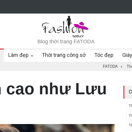
Blog thời trang FATODA
Làm đẹp
Thời trang công sở
Tóc đẹp
Già
FATODA
›
Th
h cao như Lưu
D
T
T
T