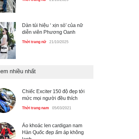
Dàn túi hiệu ‘ xịn sò’ của nữ
diễn viên Phương Oanh
Thời trang nữ
21/10/2025
em nhiều nhất
Mẫu áo khoác đẹp cho phụ
nữ 40+
Thời trang nữ
21/10/2025
Chiếc Exciter 150 độ đẹp tới
mức mọi người đều thích
Chiếc áo dài cưới của Hoa
Thời trang nam
05/03/2021
hậu Đỗ Hà ?
Thời trang nữ
21/10/2025
Áo khoác len cardigan nam
Hàn Quốc đẹp ấm áp không