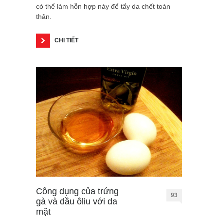
có thể làm hỗn hợp này để tẩy da chết toàn
thân.
CHI TIẾT
Công dụng của trứng
93
gà và dầu ôliu với da
mặt