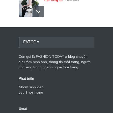
Thời trang nữ
21/10/2025
Mẫu áo khoác đẹp cho phụ
nữ 40+
Thời trang nữ
21/10/2025
FATODA
Còn gọi là FASHION TODAY à blog chuyên
Chiếc áo dài cưới của Hoa
hậu Đỗ Hà ?
sưu tầm hình ảnh, thông tin thời trang, người
nổi tiếng trong ngành nghề thời trang
Thời trang nữ
21/10/2025
Phát triển
Nhóm sinh viên
yêu Thời Trang
Email