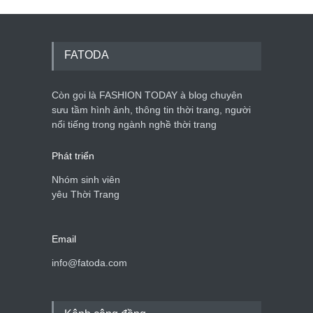
Dàn túi hiệu ‘ xịn sò’ của nữ
diễn viên Phương Oanh
Thời trang nữ
21/10/2025
FATODA
Còn gọi là FASHION TODAY à blog chuyên
sưu tầm hình ảnh, thông tin thời trang, người
Mẫu áo khoác đẹp cho phụ
nổi tiếng trong ngành nghề thời trang
nữ 40+
Thời trang nữ
21/10/2025
Phát triển
Nhóm sinh viên
yêu Thời Trang
Email
info@fatoda.com