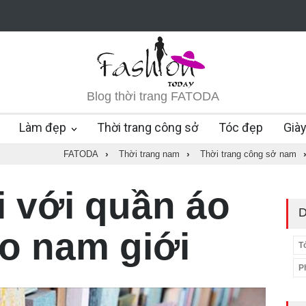
Blog thời trang FATODA
Làm đẹp
Thời trang công sở
Tóc đẹp
Già
FATODA
›
Thời trang nam
›
Thời trang công sở nam
i với quần áo
D
o nam giới
T
P