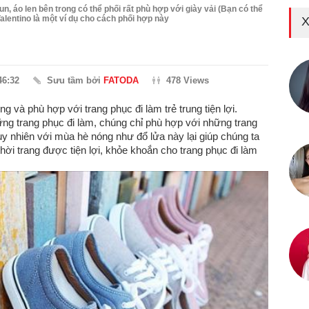
un, áo len bên trong có thể phối rất phù hợp với giày vải (Bạn có thể
alentino là một ví dụ cho cách phối hợp này
X
46:32
Sưu tầm bởi
FATODA
478 Views
 và phù hợp với trang phục đi làm trẻ trung tiện lợi.
ững trang phục đi làm, chúng chỉ phù hợp với những trang
 nhiên với mùa hè nóng như đổ lửa này lại giúp chúng ta
ời trang được tiện lợi, khỏe khoắn cho trang phục đi làm