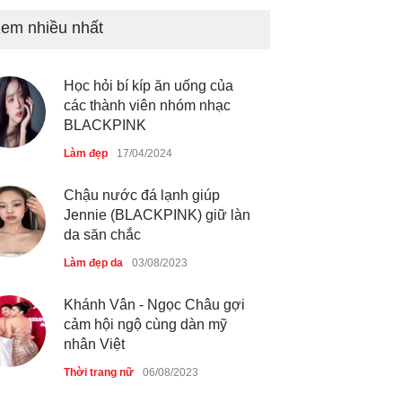
em nhiều nhất
Chiếc áo dài cưới của Hoa
hậu Đỗ Hà ?
Thời trang nữ
21/10/2025
Học hỏi bí kíp ăn uống của
các thành viên nhóm nhạc
BLACKPINK
Làm đẹp
17/04/2024
GAP Hoodie biểu tượng
sáng tạo mới của giới trẻ
Chậu nước đá lạnh giúp
Thời trang nữ
21/10/2025
Jennie (BLACKPINK) giữ làn
da săn chắc
Làm đẹp da
03/08/2023
Khánh Vân - Ngọc Châu gợi
cảm hội ngộ cùng dàn mỹ
nhân Việt
Thời trang nữ
06/08/2023