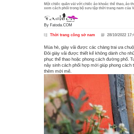
Một chiếc quần vải với chiếc áo khoác thể thao, áo th
xem cách phối trong bộ sưu tập thời trang nam của V
By
Fatoda.COM
Thời trang công sở nam
28/10/2022 17:
Mùa hè, giày vải được các chàng trai ưa chuộng
Đôi giày vải được thiết kế không dành cho nh
phục thể thao hoặc phong cách đường phố. Tuy
nảy sinh cách phối hợp mới giúp phong cách th
thêm mới mẻ.