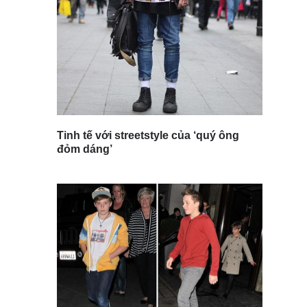
Tinh tế với streetstyle của ‘quý ông
đỏm dáng’