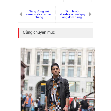
Năng động với
Tinh tế với
street style cho các
streetstyle của ‘quý
chàng
ông đỏm dáng’
Cùng chuyên mục