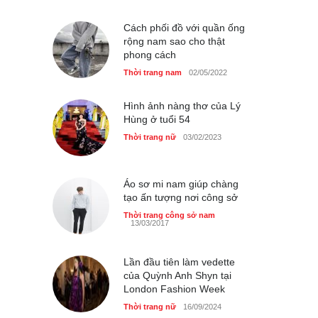
Thời trang nữ
21/10/2025
Cách phối đồ với quần ống
rộng nam sao cho thật
phong cách
Chiếc áo dài cưới của Hoa
Thời trang nam
02/05/2022
hậu Đỗ Hà ?
Thời trang nữ
21/10/2025
Hình ảnh nàng thơ của Lý
Hùng ở tuổi 54
Thời trang nữ
03/02/2023
Áo sơ mi nam giúp chàng
tạo ấn tượng nơi công sở
Thời trang công sở nam
13/03/2017
Lần đầu tiên làm vedette
của Quỳnh Anh Shyn tại
London Fashion Week
Thời trang nữ
16/09/2024