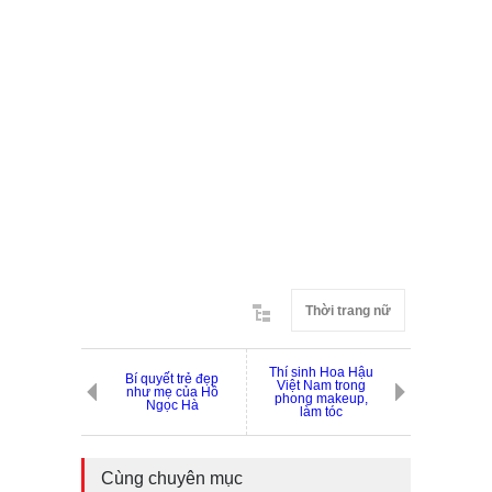
Thời trang nữ
Thí sinh Hoa Hậu
Bí quyết trẻ đẹp
Việt Nam trong
như mẹ của Hồ
phong makeup,
Ngọc Hà
làm tóc
Cùng chuyên mục