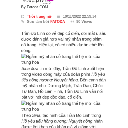
By
Fatoda.COM
Thời trang nữ
10/11/2022 22:59:34
Sưu tầm bởi
FATODA
90 Views
Trần Đô Linh có vẻ đẹp cổ điển, đôi mắt u sầu
được đánh giá hợp vai mỹ nhân trong phim
cổ trang. Hiện tại, cô có nhiều dự án chờ lên
sóng.
Sina
đưa tin mới đây, Trần Đô Linh xuất hiện
trong video đóng máy của đoàn phim
Hồ yêu
tiểu hồng nương: Nguyệt hồng
. Bên cạnh dàn
mỹ nhân như Dương Mịch, Trần Dao, Chúc
Tự Đan, Hồ Liên Hinh, Trần Đô Linh vẫn nổi
bật với nét đẹp độc đáo, cổ điển.
Theo
Sina
, tạo hình của Trần Đô Linh trong
Hồ yêu tiểu hồng nương: Nguyệt hồng
nhận
được lời khen của khán giả vì giống với