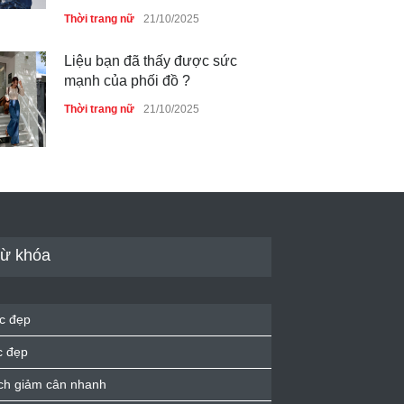
Thời trang nữ
21/10/2025
Liệu bạn đã thấy được sức
mạnh của phối đồ ?
Thời trang nữ
21/10/2025
Dàn túi hiệu ‘ xịn sò’ của nữ
diễn viên Phương Oanh
Thời trang nữ
21/10/2025
ừ khóa
Mẫu áo khoác đẹp cho phụ
c đẹp
nữ 40+
c đẹp
Thời trang nữ
21/10/2025
ch giảm cân nhanh