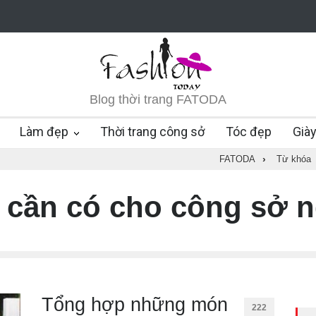
Blog thời trang FATODA
Làm đẹp
Thời trang công sở
Tóc đẹp
Già
FATODA
›
Từ khóa
cần có cho công sở 
Tổng hợp những món
222