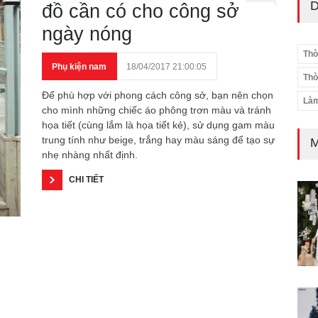
D
đồ cần có cho công sở
ngày nóng
Thờ
Phụ kiện nam
18/04/2017 21:00:05
Thờ
Để phù hợp với phong cách công sở, bạn nên chọn
Làm
cho mình những chiếc áo phông trơn màu và tránh
họa tiết (cùng lắm là họa tiết kẻ), sử dụng gam màu
trung tính như beige, trắng hay màu sáng để tạo sự
M
nhẹ nhàng nhất định.
CHI TIẾT