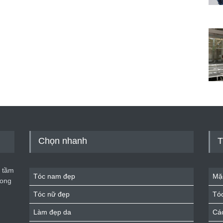
Chọn nhanh
T
 tầm
Tóc nam đẹp
Mặ
rong
Tóc nữ đẹp
Tó
Làm đẹp da
Cá