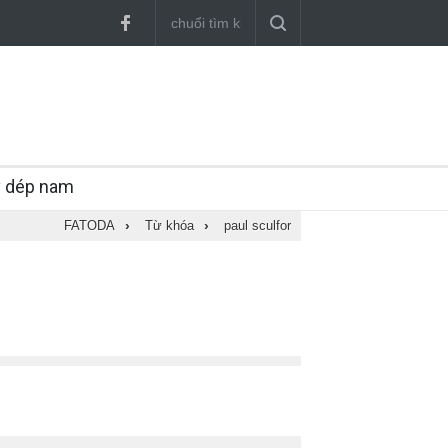
y dép nam
FATODA
›
Từ khóa
›
paul sculfor