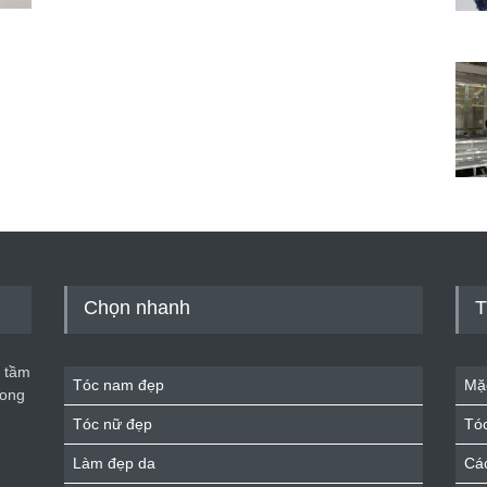
Chọn nhanh
T
 tầm
Tóc nam đẹp
Mặ
rong
Tóc nữ đẹp
Tó
Làm đẹp da
Cá