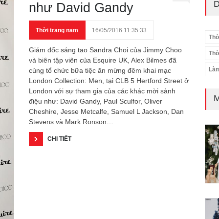
D
như David Gandy
Thời trang nam
16/05/2016 11:35:33
Thờ
Giám đốc sáng tạo Sandra Choi của Jimmy Choo
Thờ
và biên tập viên của Esquire UK, Alex Bilmes đã
Làm
cùng tổ chức bữa tiệc ăn mừng đêm khai mạc
London Collection: Men, tại CLB 5 Hertford Street ở
London với sự tham gia của các khác mời sành
M
điệu như: David Gandy, Paul Sculfor, Oliver
Cheshire, Jesse Metcalfe, Samuel L Jackson, Dan
Stevens và Mark Ronson…
CHI TIẾT