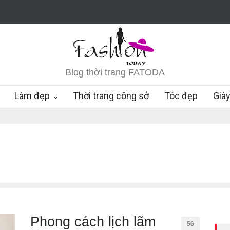
Blog thời trang FATODA
Làm đẹp
Thời trang công sở
Tóc đẹp
Già
Phong cách lịch lãm
56