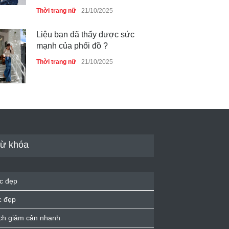
Thời trang nữ
21/10/2025
Liệu bạn đã thấy được sức
mạnh của phối đồ ?
Thời trang nữ
21/10/2025
Dàn túi hiệu ‘ xịn sò’ của nữ
diễn viên Phương Oanh
Thời trang nữ
21/10/2025
ừ khóa
Mẫu áo khoác đẹp cho phụ
c đẹp
nữ 40+
c đẹp
Thời trang nữ
21/10/2025
ch giảm cân nhanh