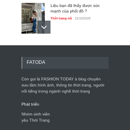
Liệu bạn đã thấy được sức
mạnh của phối đồ ?
Thời trang nữ
21/10/2025
Dàn túi hiệu ‘ xịn sò’ của nữ
diễn viên Phương Oanh
Thời trang nữ
21/10/2025
FATODA
Còn gọi là FASHION TODAY à blog chuyên
sưu tầm hình ảnh, thông tin thời trang, người
Mẫu áo khoác đẹp cho phụ
nổi tiếng trong ngành nghề thời trang
nữ 40+
Thời trang nữ
21/10/2025
Phát triển
Nhóm sinh viên
yêu Thời Trang